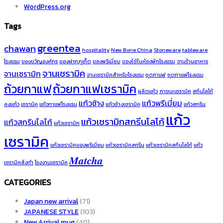
WordPress.org
Tags
greentea
chawan
hospitality
New Bone China
Stoneware
tableware
โรงแรม
ของขวัญองค์กร
ของฝากภูเก็ต
ของพรีเมี่ยม
ของใช้ในห้องพักโรงแรม
จานร้านอาหาร
จานเซรามิค
จานเซรามิก
จานเซรามิคสำหรับโรงแรม
ชุดกาแฟ
ชุดกาแฟโรงแรม
ถ้วยกาแฟ
ถ้วยกาแฟเซรามิค
ผลิตแก้ว
ภาชนะเซรามิค
สกีนโลโก้
แก้วช้าง
แก้วพรีเมี่ยม
ลงแก้ว
เซรามิค
แก้วกาแฟโรงแรม
แก้วช้างเซรามิค
แก้วสกรีน
แก้ว
แก้วเซรามิกสกรีนโลโก้
แก้วสกรีนโลโก้
แก้วเซรามิก
เซรามิค
แก้วเซรามิคของพรีเมียม
แก้วเซรามิคสกรีน
แก้วเซรามิคสกีนโลโก้
แก้ว
𝑴𝒂𝒕𝒄𝒉𝒂
เซรามิคสั่งทำ
โรงงานเซรามิค
CATEGORIES
Japan new arrival
(71)
JAPANESE STYLE
(103)
New Arrival mug
(40)