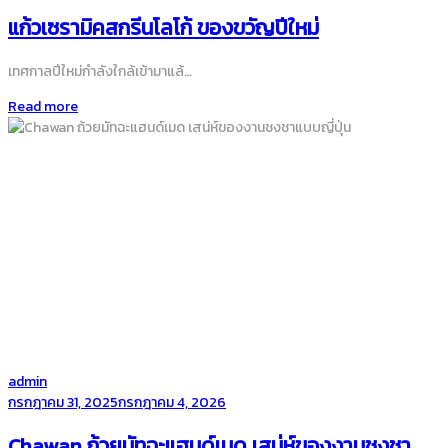
on
แก้วเซรามิคสกรีนโลโก้ ของขวัญปีใหม่
เทศกาลปีใหม่กำลังใกล้เข้ามาแล้…
Read more
by
admin
Posted
กรกฎาคม 31, 2025
กรกฎาคม 4, 2026
on
Chawan ถ้วยมัทฉะแฮนด์เมด เสน่ห์ของงานชงชา