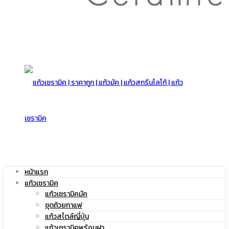
สกรีน
โลโก้
|
หน้าแรก
แก้วเซรามิค
แก้ว
แก้วเซรามิคมัค
ชุดถ้วยกาแฟ
แก้วสไตล์ญี่ปุ่น
แก้วเซรามิคพร้อมฝา