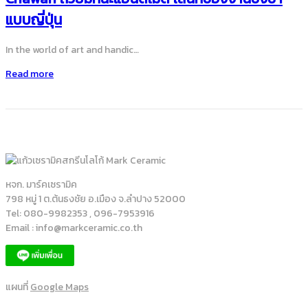
แบบญี่ปุ่น
In the world of art and handic…
Read more
หจก. มาร์คเซรามิค
798 หมู่ 1 ต.ต้นธงชัย อ.เมือง จ.ลำปาง 52000
Tel: 080-9982353 , 096-7953916
Email : info@markceramic.co.th
แผนที่
Google Maps