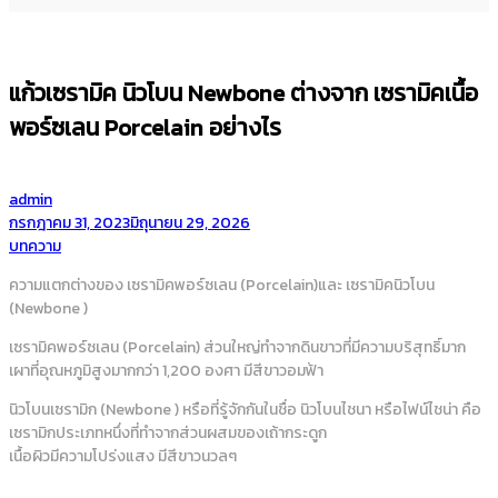
แก้วเซรามิค นิวโบน Newbone ต่างจาก เซรามิคเนื้อ
พอร์ซเลน Porcelain อย่างไร
by
admin
Posted
กรกฎาคม 31, 2023
มิถุนายน 29, 2026
on
Posted
บทความ
in
ความแตกต่างของ เซรามิคพอร์ซเลน (Porcelain)และ เซรามิคนิวโบน
(Newbone )
เซรามิคพอร์ซเลน (Porcelain) ส่วนใหญ่ทำจากดินขาวที่มีความบริสุทธิ์มาก
เผาที่อุณหภูมิสูงมากกว่า 1,200 องศา มีสีขาวอมฟ้า
นิวโบนเซรามิก (Newbone ) หรือที่รู้จักกันในชื่อ นิวโบนไชนา หรือไฟน์ไชน่า คือ
เซรามิกประเภทหนึ่งที่ทำจากส่วนผสมของเถ้ากระดูก
เนื้อผิวมีความโปร่งแสง มีสีขาวนวลๆ