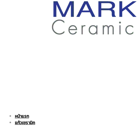
ราคา
ถูก
|
แก้ว
หน้าแรก
แก้ว
เซรามิค
แก้วเซรามิค