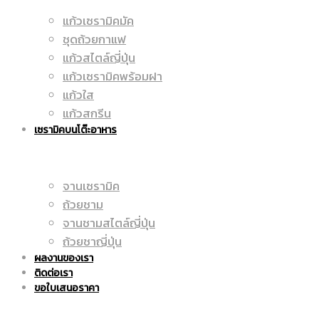
แก้วเซรามิคมัค
มัค
ชุดถ้วยกาแฟ
|
แก้วสไตล์ญี่ปุ่น
แก้วเซรามิคพร้อมฝา
แก้วใส
|
แก้วสกรีน
ราคา
เซรามิคบนโต๊ะอาหาร
จานเซรามิค
แก้ว
ถูก
ถ้วยชาม
จานชามสไตล์ญี่ปุ่น
ถ้วยชาญี่ปุ่น
ผลงานของเรา
สกรีน
ติดต่อเรา
|
ขอใบเสนอราคา