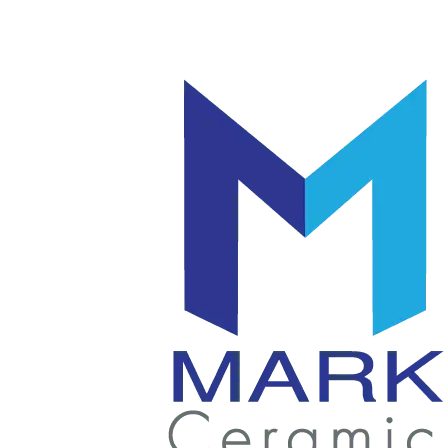
โลโก้
แก้ว
|
มัค
แก้ว
|
เซรามิค
แก้ว