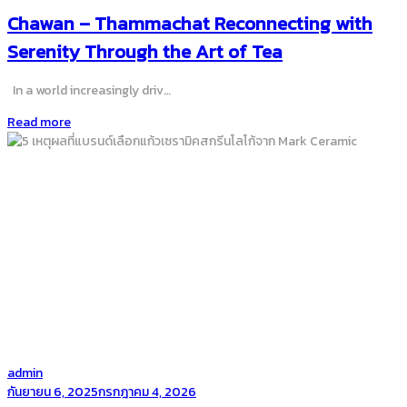
on
Chawan – Thammachat Reconnecting with
Serenity Through the Art of Tea
In a world increasingly driv…
Read more
by
admin
Posted
กันยายน 6, 2025
กรกฎาคม 4, 2026