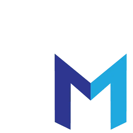
แก้ว
เซรามิค
|