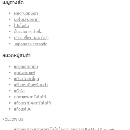
เมนูทางลัด
ผลงานของเรา
ขอใบเสนอราคา
โปรโมชั่น
ขั้นตอนการสั่งซื้อ
คำถามที่พบบ่อย FAQ
Japanese ceramic
หมวดหมู่สินค้า
แก้วเซรามิคมัค
ชุดถ้วยกาแฟ
แก้วสไตล์ญี่ปุ่น
แก้วเซรามิคพร้อมฝา
แก้วใส
ชุดกาแฟสกรีนโลโก้
แก้วเซรามิคสกรีนโลโก้
แก้วนิวโบน
FOLLOW US
แก้วเซรามิค แก้วสกรีนโลโก้ โรงงานเซรามิค By MarkCeramic