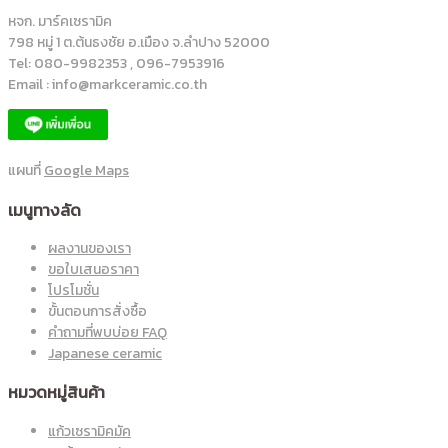
หจก. มาร์คเซรามิค
798 หมู่ 1 ต.ต้นธงชัย อ.เมือง จ.ลำปาง 52000
Tel: 080-9982353 , 096-7953916
Email : info@markceramic.co.th
แผนที่
Google Maps
เมนูทางลัด
ผลงานของเรา
ขอใบเสนอราคา
โปรโมชั่น
ขั้นตอนการสั่งซื้อ
คำถามที่พบบ่อย FAQ
Japanese ceramic
หมวดหมู่สินค้า
แก้วเซรามิคมัค