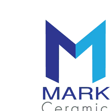
โลโก้
แก้ว
|
มัค
แก้ว
|
เซรามิค
แก้ว