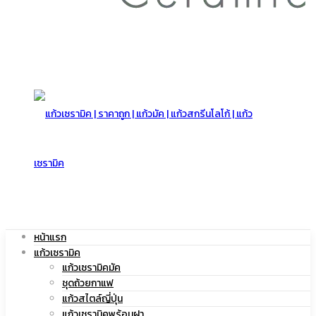
สกรีน
โลโก้
|
หน้าแรก
แก้วเซรามิค
แก้ว
แก้วเซรามิคมัค
ชุดถ้วยกาแฟ
แก้วสไตล์ญี่ปุ่น
แก้วเซรามิคพร้อมฝา