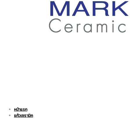
ราคา
ถูก
|
แก้ว
หน้าแรก
แก้ว
เซรามิค
แก้วเซรามิค