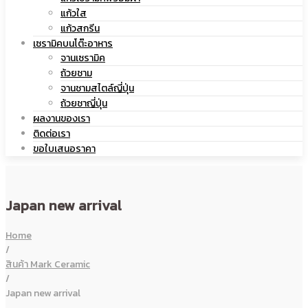
แก้วใส
เซรามิค
แก้วสกรีน
เซรามิคบนโต๊ะอาหาร
จานเซรามิค
ถ้วยชาม
จานชามสไตล์ญี่ปุ่น
ถ้วยชาญี่ปุ่น
ผลงานของเรา
ติดต่อเรา
ขอใบเสนอราคา
Japan new arrival
Home
/
สินค้า Mark Ceramic
/
Japan new arrival