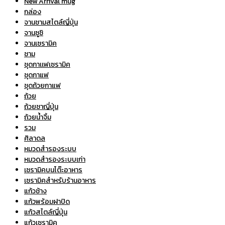
New Arrival mug
กล่อง
จานชามสไตล์ญี่ปุ่น
จานซูชิ
จานเซรามิค
ชาม
ชุดกาเเฟเซรามิค
ชุดกาแฟ
ชุดถ้วยกาแฟ
ถ้วย
ถ้วยชาญี่ปุ่น
ถ้วยน้ำจิ้ม
รวม
ศิลาดล
หมวดสำรองระบบ
หมวดสำรองระบบเก่า
เซรามิคบนโต๊ะอาหาร
เซรามิคสำหรับร้านอาหาร
แก้วช้าง
แก้วพร้อมฝาปิด
แก้วสไตล์ญี่ปุ่น
แก้วเซรามิค