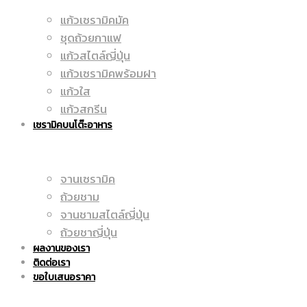
แก้วเซรามิคมัค
มัค
ชุดถ้วยกาแฟ
|
แก้วสไตล์ญี่ปุ่น
แก้วเซรามิคพร้อมฝา
แก้วใส
|
แก้วสกรีน
ราคา
เซรามิคบนโต๊ะอาหาร
จานเซรามิค
แก้ว
ถูก
ถ้วยชาม
จานชามสไตล์ญี่ปุ่น
ถ้วยชาญี่ปุ่น
ผลงานของเรา
สกรีน
ติดต่อเรา
|
ขอใบเสนอราคา