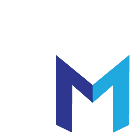
แก้ว
เซรามิค
|