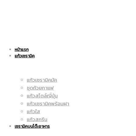
|
แก้ว
หน้าแรก
ราคา
เซรามิค
แก้วเซรามิค
แก้วเซรามิคมัค
ถูก
ชุดถ้วยกาแฟ
|
แก้วสไตล์ญี่ปุ่น
แก้วเซรามิคพร้อมฝา
แก้วใส
|
แก้วสกรีน
ราคา
เซรามิคบนโต๊ะอาหาร