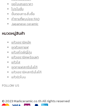
ขอใบเสนอราคา
โปรโมชั่น
ขั้นตอนการสั่งซื้อ
คำถามที่พบบ่อย FAQ
Japanese ceramic
หมวดหมู่สินค้า
แก้วเซรามิคมัค
ชุดถ้วยกาแฟ
แก้วสไตล์ญี่ปุ่น
แก้วเซรามิคพร้อมฝา
แก้วใส
ชุดกาแฟสกรีนโลโก้
แก้วเซรามิคสกรีนโลโก้
แก้วนิวโบน
FOLLOW US
© 2023 Markceramic.co.th All rights reserved