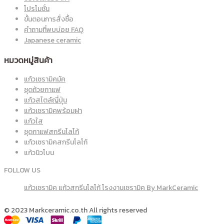
โปรโมชั่น
ขั้นตอนการสั่งซื้อ
คำถามที่พบบ่อย FAQ
Japanese ceramic
หมวดหมู่สินค้า
แก้วเซรามิคมัค
ชุดถ้วยกาแฟ
แก้วสไตล์ญี่ปุ่น
แก้วเซรามิคพร้อมฝา
แก้วใส
ชุดกาแฟสกรีนโลโก้
แก้วเซรามิคสกรีนโลโก้
แก้วนิวโบน
FOLLOW US
แก้วเซรามิค แก้วสกรีนโลโก้ โรงงานเซรามิค By MarkCeramic
© 2023 Markceramic.co.th All rights reserved