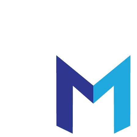
แก้ว
เซรามิค
|