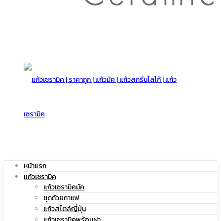
สกรีน
โลโก้
|
หน้าแรก
แก้วเซรามิค
แก้ว
แก้วเซรามิคมัค
ชุดถ้วยกาแฟ
แก้วสไตล์ญี่ปุ่น
แก้วเซรามิคพร้อมฝา