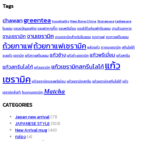
Tags
greentea
chawan
hospitality
New Bone China
Stoneware
tableware
โรงแรม
ของขวัญองค์กร
ของฝากภูเก็ต
ของพรีเมี่ยม
ของใช้ในห้องพักโรงแรม
จานร้านอาหาร
จานเซรามิค
จานเซรามิก
จานเซรามิคสำหรับโรงแรม
ชุดกาแฟ
ชุดกาแฟโรงแรม
ถ้วยกาแฟ
ถ้วยกาแฟเซรามิค
ผลิตแก้ว
ภาชนะเซรามิค
สกีนโลโก้
แก้วช้าง
แก้วพรีเมี่ยม
ลงแก้ว
เซรามิค
แก้วกาแฟโรงแรม
แก้วช้างเซรามิค
แก้วสกรีน
แก้ว
แก้วเซรามิกสกรีนโลโก้
แก้วสกรีนโลโก้
แก้วเซรามิก
เซรามิค
แก้วเซรามิคของพรีเมียม
แก้วเซรามิคสกรีน
แก้วเซรามิคสกีนโลโก้
แก้ว
𝑴𝒂𝒕𝒄𝒉𝒂
เซรามิคสั่งทำ
โรงงานเซรามิค
CATEGORIES
Japan new arrival
(71)
JAPANESE STYLE
(103)
New Arrival mug
(40)
กล่อง
(4)