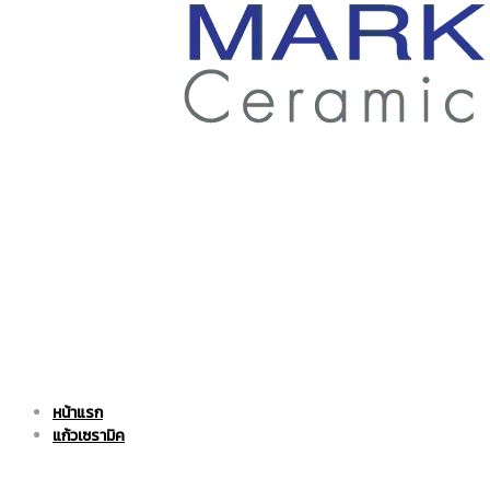
ราคา
ถูก
|
แก้ว
หน้าแรก
แก้ว
เซรามิค
แก้วเซรามิค