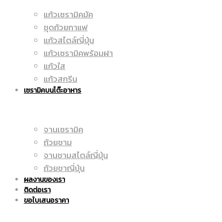
แก้วเซรามิคมัค
มัค
ชุดถ้วยกาแฟ
|
แก้วสไตล์ญี่ปุ่น
แก้วเซรามิคพร้อมฝา
แก้วใส
|
แก้วสกรีน
ราคา
เซรามิคบนโต๊ะอาหาร
จานเซรามิค
แก้ว
ถูก
ถ้วยชาม
จานชามสไตล์ญี่ปุ่น
ถ้วยชาญี่ปุ่น
ผลงานของเรา
สกรีน
ติดต่อเรา
|
ขอใบเสนอราคา