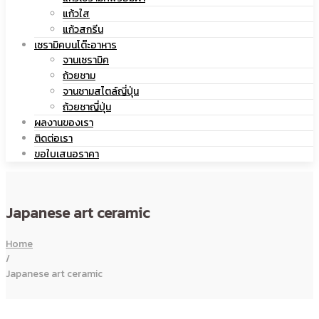
แก้วใส
เซรามิค
แก้วสกรีน
เซรามิคบนโต๊ะอาหาร
จานเซรามิค
ถ้วยชาม
จานชามสไตล์ญี่ปุ่น
ถ้วยชาญี่ปุ่น
ผลงานของเรา
ติดต่อเรา
ขอใบเสนอราคา
Japanese art ceramic
Home
/
Japanese art ceramic