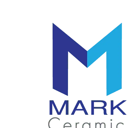
โลโก้
แก้ว
|
มัค
แก้ว
|
เซรามิค
แก้ว