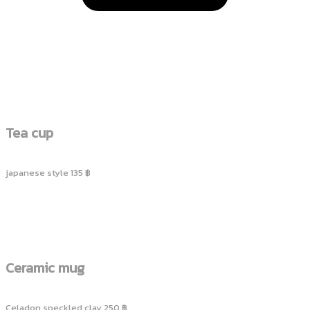
Tea cup
japanese style 135 ฿
Ceramic mug
Celadon speckled clay 250 ฿.