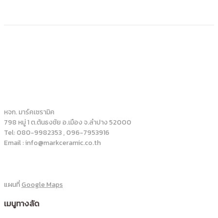
หจก. มาร์คเซรามิค
798 หมู่ 1 ต.ต้นธงชัย อ.เมือง จ.ลำปาง 52000
Tel: 080-9982353 , 096-7953916
Email : info@markceramic.co.th
แผนที่
Google Maps
เมนูทางลัด