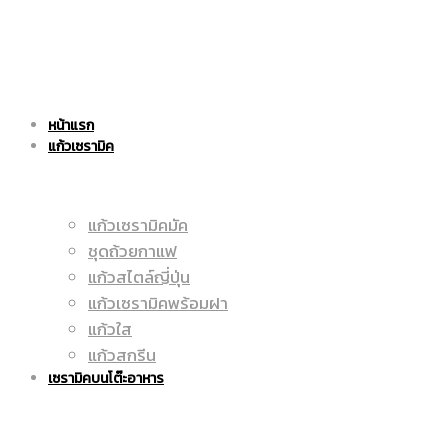
แก้ว
|
หน้าแรก
เซรามิค
แก้วเซรามิค
ราคา
แก้วเซรามิคมัค
ชุดถ้วยกาแฟ
|
ถูก
แก้วสไตล์ญี่ปุ่น
แก้วเซรามิคพร้อมฝา
แก้วใส
แก้วสกรีน
ราคา
|
เซรามิคบนโต๊ะอาหาร