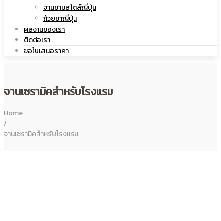
|
จานชามสไตล์ญี่ปุ่น
เซรามิค
ถ้วยชาญี่ปุ่น
ผลงานของเรา
ติดต่อเรา
ขอใบเสนอราคา
แก้ว
จานเซรามิคสำหรับโรงแรม
Home
เซรามิค
/
จานเซรามิคสำหรับโรงแรม