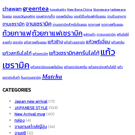
greentea
chawan
hospitality
New Bone China
Stoneware
tableware
โรงแรม
ของขวัญองค์กร
ของฝากภูเก็ต
ของพรีเมี่ยม
ของใช้ในห้องพักโรงแรม
จานร้านอาหาร
จานเซรามิค
จานเซรามิก
จานเซรามิคสำหรับโรงแรม
ชุดกาแฟ
ชุดกาแฟโรงแรม
ถ้วยกาแฟ
ถ้วยกาแฟเซรามิค
ผลิตแก้ว
ภาชนะเซรามิค
สกีนโลโก้
แก้วช้าง
แก้วพรีเมี่ยม
ลงแก้ว
เซรามิค
แก้วกาแฟโรงแรม
แก้วช้างเซรามิค
แก้วสกรีน
แก้ว
แก้วเซรามิกสกรีนโลโก้
แก้วสกรีนโลโก้
แก้วเซรามิก
เซรามิค
แก้วเซรามิคของพรีเมียม
แก้วเซรามิคสกรีน
แก้วเซรามิคสกีนโลโก้
แก้ว
𝑴𝒂𝒕𝒄𝒉𝒂
เซรามิคสั่งทำ
โรงงานเซรามิค
CATEGORIES
Japan new arrival
(71)
JAPANESE STYLE
(103)
New Arrival mug
(40)
กล่อง
(4)
จานชามสไตล์ญี่ปุ่น
(34)
จานซูชิ
(12)