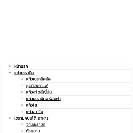
|
สกรีน
แก้ว
โลโก้
หน้าแรก
สกรีน
|
แก้วเซรามิค
แก้วเซรามิคมัค
ชุดถ้วยกาแฟ
แก้วสไตล์ญี่ปุ่น
แก้วเซรามิคพร้อมฝา
โลโก้
แก้ว
แก้วใส
แก้วสกรีน
เซรามิคบนโต๊ะอาหาร
จานเซรามิค
ถ้วยชาม