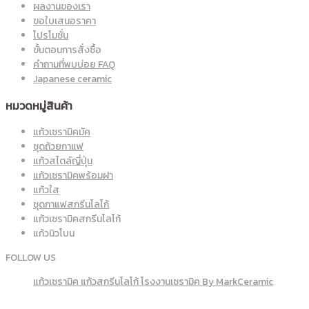
ผลงานของเรา
ขอใบเสนอราคา
โปรโมชั่น
ขั้นตอนการสั่งซื้อ
คำถามที่พบบ่อย FAQ
Japanese ceramic
หมวดหมู่สินค้า
แก้วเซรามิคมัค
ชุดถ้วยกาแฟ
แก้วสไตล์ญี่ปุ่น
แก้วเซรามิคพร้อมฝา
แก้วใส
ชุดกาแฟสกรีนโลโก้
แก้วเซรามิคสกรีนโลโก้
แก้วนิวโบน
FOLLOW US
แก้วเซรามิค แก้วสกรีนโลโก้ โรงงานเซรามิค By MarkCeramic