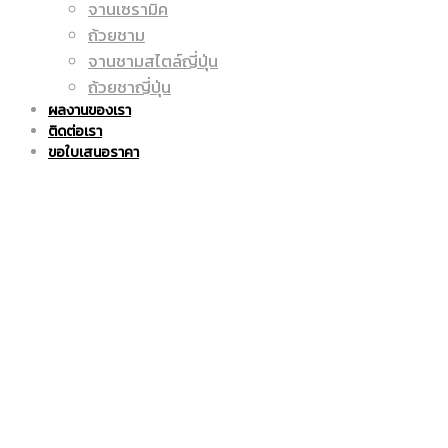
จานเซรามิค
ถูก
แก้ว
ถ้วยชาม
จานชามสไตล์ญี่ปุ่น
ถ้วยชาญี่ปุ่น
ผลงานของเรา
ติดต่อเรา
|
มัค
ขอใบเสนอราคา
แก้ว
|
มัค
แก้ว