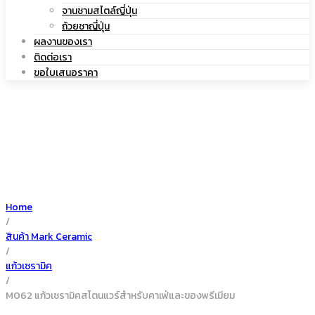
|
จานชามสไตล์ญี่ปุ่น
เซรามิค
ถ้วยชาญี่ปุ่น
ผลงานของเรา
ติดต่อเรา
ขอใบเสนอราคา
แก้ว
เซรามิค
Home
/
สินค้า Mark Ceramic
/
แก้วเซรามิค
/
M062 แก้วเซรามิคสโตนแวร์สำหรับคาเฟ่และของพรีเมียม