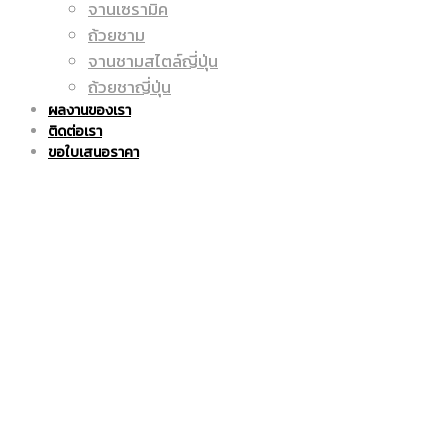
จานเซรามิค
ถูก
แก้ว
ถ้วยชาม
จานชามสไตล์ญี่ปุ่น
ถ้วยชาญี่ปุ่น
ผลงานของเรา
ติดต่อเรา
|
มัค
ขอใบเสนอราคา
แก้ว
|
มัค
แก้ว