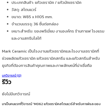
ประเภทสินค้า: แก้วเซรามิค / แก้วมัคเซรามิค
วัสดุ: สโตนแวร์
ขนาด: W85 x H105 mm.
จำนวนบรรจุ: 36 ชิ้นต่อกล่อง
เหมาะสำหรับ: ของพรีเมี่ยม งานองค์กร ร้านกาแฟ โรงแรม
และงานสกรีนโลโก้
Mark Ceramic เป็นโรงงานแก้วเซรามิคและโรงงานเซรามิคที่
ช่วยผลิตแก้วเซรามิค แก้วเซรามิคสกรีน และแก้วสกรีนสำหรับ
ธุรกิจที่ต้องการสินค้าคุณภาพและภาพลักษณ์ที่น่าเชื่อถือ
บทวิจารณ์ (0)
รีวิว
ยังไม่มีบทวิจารณ์
มาเป็นคนแรกที่วิจารณ์ “M062 แก้วเซรามิคสโตนแวร์สำหรับคาเฟ่และของ