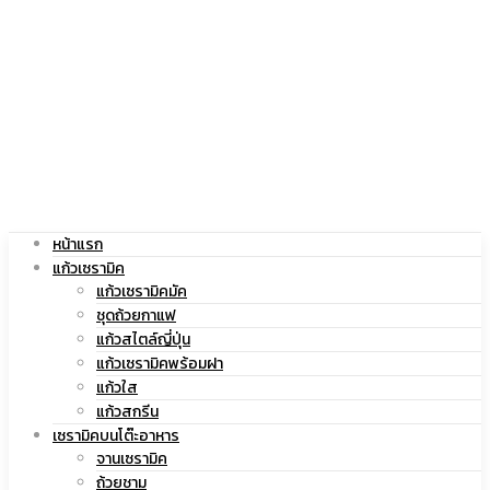
|
สกรีน
แก้ว
โลโก้
หน้าแรก
สกรีน
|
แก้วเซรามิค
แก้วเซรามิคมัค
ชุดถ้วยกาแฟ
แก้วสไตล์ญี่ปุ่น
แก้วเซรามิคพร้อมฝา
โลโก้
แก้ว
แก้วใส
แก้วสกรีน
เซรามิคบนโต๊ะอาหาร
จานเซรามิค
ถ้วยชาม