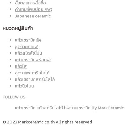
ขั้นตอนการสั่งซื้อ
คำถามที่พบบ่อย FAQ
Japanese ceramic
หมวดหมู่สินค้า
แก้วเซรามิคมัค
ชุดถ้วยกาแฟ
แก้วสไตล์ญี่ปุ่น
แก้วเซรามิคพร้อมฝา
แก้วใส
ชุดกาแฟสกรีนโลโก้
แก้วเซรามิคสกรีนโลโก้
แก้วนิวโบน
FOLLOW US
แก้วเซรามิค แก้วสกรีนโลโก้ โรงงานเซรามิค By MarkCeramic
© 2023 Markceramic.co.th All rights reserved