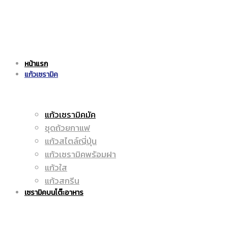
แก้ว
|
หน้าแรก
เซรามิค
แก้วเซรามิค
ราคา
แก้วเซรามิคมัค
ชุดถ้วยกาแฟ
|
ถูก
แก้วสไตล์ญี่ปุ่น
แก้วเซรามิคพร้อมฝา
แก้วใส
แก้วสกรีน
ราคา
|
เซรามิคบนโต๊ะอาหาร