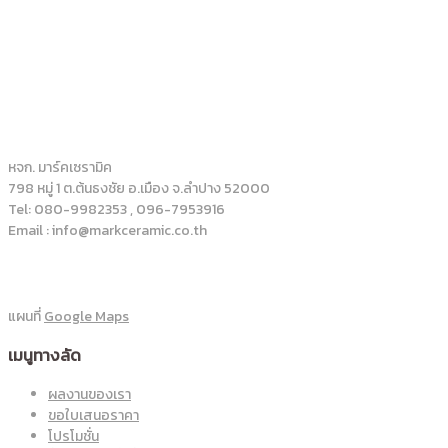
หจก. มาร์คเซรามิค
798 หมู่ 1 ต.ต้นธงชัย อ.เมือง จ.ลำปาง 52000
Tel: 080-9982353 , 096-7953916
Email : info@markceramic.co.th
แผนที่
Google Maps
เมนูทางลัด
ผลงานของเรา
ขอใบเสนอราคา
โปรโมชั่น