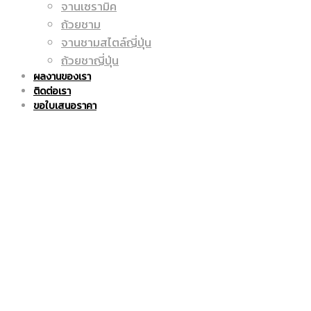
จานเซรามิค
ถูก
แก้ว
ถ้วยชาม
จานชามสไตล์ญี่ปุ่น
ถ้วยชาญี่ปุ่น
ผลงานของเรา
ติดต่อเรา
|
มัค
ขอใบเสนอราคา
แก้ว
|
มัค
แก้ว