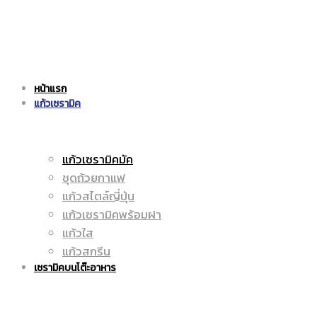
แก้ว
|
หน้าแรก
เซรามิค
แก้วเซรามิค
ราคา
แก้วเซรามิคมัค
ชุดถ้วยกาแฟ
|
ถูก
แก้วสไตล์ญี่ปุ่น
แก้วเซรามิคพร้อมฝา
แก้วใส
แก้วสกรีน
ราคา
|
เซรามิคบนโต๊ะอาหาร