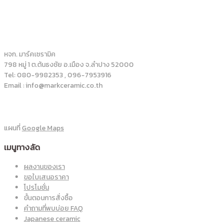
หจก. มาร์คเซรามิค
798 หมู่ 1 ต.ต้นธงชัย อ.เมือง จ.ลำปาง 52000
Tel: 080-9982353 , 096-7953916
Email : info@markceramic.co.th
แผนที่
Google Maps
เมนูทางลัด
ผลงานของเรา
ขอใบเสนอราคา
โปรโมชั่น
ขั้นตอนการสั่งซื้อ
คำถามที่พบบ่อย FAQ
Japanese ceramic