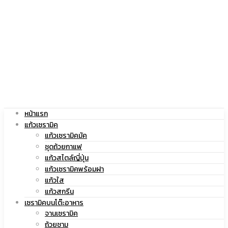
|
สกรีน
แก้ว
โลโก้
หน้าแรก
สกรีน
|
แก้วเซรามิค
แก้วเซรามิคมัค
ชุดถ้วยกาแฟ
แก้วสไตล์ญี่ปุ่น
แก้วเซรามิคพร้อมฝา
โลโก้
แก้ว
แก้วใส
แก้วสกรีน
เซรามิคบนโต๊ะอาหาร
จานเซรามิค
ถ้วยชาม