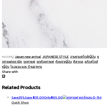
หมวดหมู่:
Japan new arrival
,
JAPANESE STYLE
,
จานชามสไตล์ญี่ปุ่น
,
ชุ
ดกาเเฟเซรามิค
,
ชุดกาแฟ
,
ชุดถ้วยกาแฟ
,
ถ้วยชาญี่ปุ่น
,
ศิลาดล
,
แก้วสไตล์
ญี่ปุ่น
,
โรงแรม และ ร้านอาหาร
Share with
Related Products
Save
35%
Save
฿
35.00
Only
฿
65.00
Quick Shop