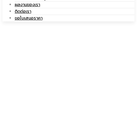
ผลงานของเรา
เซรามิค
ติดต่อเรา
|
ขอใบเสนอราคา
แก้ว
เซรามิค