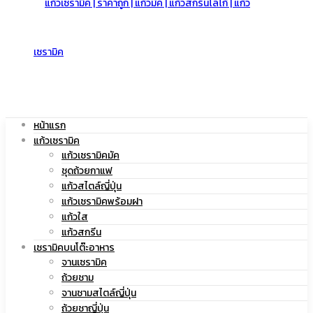
สกรีน
|
โลโก้
แก้ว
หน้าแรก
แก้วเซรามิค
แก้วเซรามิคมัค
ชุดถ้วยกาแฟ
|
แก้วสไตล์ญี่ปุ่น
สกรีน
แก้วเซรามิคพร้อมฝา
แก้วใส
แก้วสกรีน
เซรามิคบนโต๊ะอาหาร
แก้ว
จานเซรามิค
โลโก้
ถ้วยชาม
จานชามสไตล์ญี่ปุ่น
ถ้วยชาญี่ปุ่น