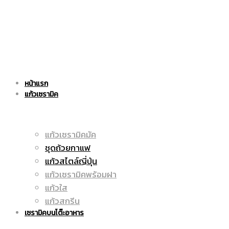
|
แก้ว
หน้าแรก
ราคา
เซรามิค
แก้วเซรามิค
แก้วเซรามิคมัค
ถูก
ชุดถ้วยกาแฟ
|
แก้วสไตล์ญี่ปุ่น
แก้วเซรามิคพร้อมฝา
แก้วใส
|
แก้วสกรีน
ราคา
เซรามิคบนโต๊ะอาหาร