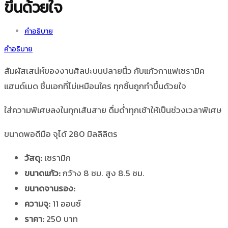
ขึ้นด้วยใจ
คำอธิบาย
คำอธิบาย
สัมผัสเสน่ห์ของงานศิลปะบนปลายนิ้ว กับแก้วกาแฟเซรามิค
แฮนด์เมด ชิ้นเอกที่ไม่เหมือนใคร ทุกชิ้นถูกทำขึ้นด้วยใจ
ใส่ความพิเศษลงในทุกเส้นสาย ดื่มด่ำทุกเช้าให้เป็นช่วงเวลาพิเศษ
ขนาดพอดีมือ จุได้ 280 มิลลิลิตร
วัสดุ:
เซรามิก
ขนาดแก้ว:
กว้าง 8 ซม. สูง 8.5 ซม.
ขนาดจานรอง:
ความจุ:
11 ออนซ์
ราคา:
250 บาท