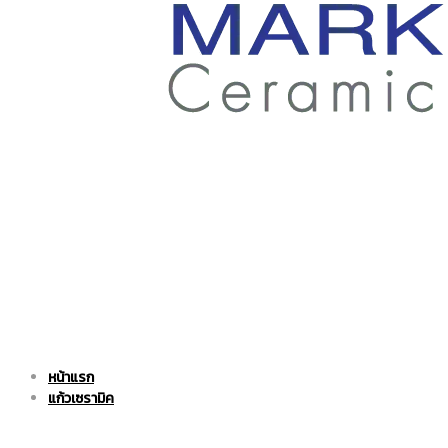
ราคา
ถูก
|
แก้ว
หน้าแรก
แก้ว
เซรามิค
แก้วเซรามิค