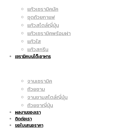
แก้วเซรามิคมัค
มัค
ชุดถ้วยกาแฟ
|
แก้วสไตล์ญี่ปุ่น
แก้วเซรามิคพร้อมฝา
แก้วใส
|
แก้วสกรีน
ราคา
เซรามิคบนโต๊ะอาหาร
จานเซรามิค
แก้ว
ถูก
ถ้วยชาม
จานชามสไตล์ญี่ปุ่น
ถ้วยชาญี่ปุ่น
ผลงานของเรา
สกรีน
ติดต่อเรา
|
ขอใบเสนอราคา