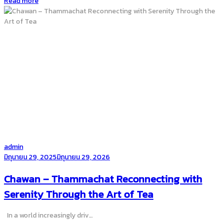
Read more
by
admin
Posted
มิถุนายน 29, 2025
มิถุนายน 29, 2026
on
Chawan – Thammachat Reconnecting with
Serenity Through the Art of Tea
In a world increasingly driv…