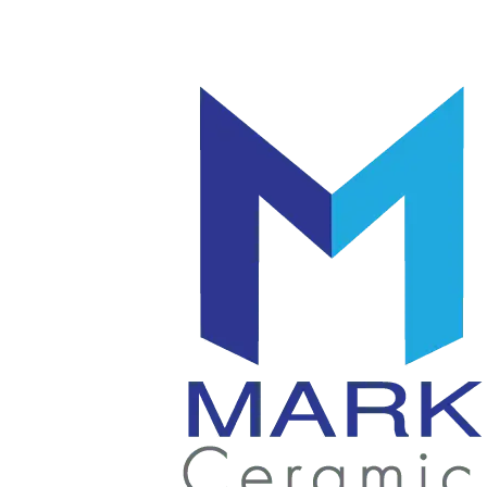
โลโก้
แก้ว
|
มัค
แก้ว
|
เซรามิค
แก้ว