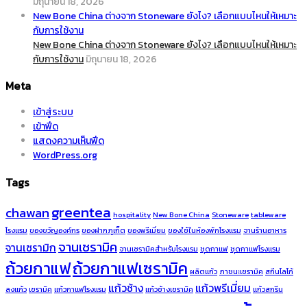
มิถุนายน 18, 2026
New Bone China ต่างจาก Stoneware ยังไง? เลือกแบบไหนให้เหมาะ
กับการใช้งาน
New Bone China ต่างจาก Stoneware ยังไง? เลือกแบบไหนให้เหมาะ
กับการใช้งาน
มิถุนายน 18, 2026
Meta
เข้าสู่ระบบ
เข้าฟีด
แสดงความเห็นฟีด
WordPress.org
Tags
greentea
chawan
hospitality
New Bone China
Stoneware
tableware
โรงแรม
ของขวัญองค์กร
ของฝากภูเก็ต
ของพรีเมี่ยม
ของใช้ในห้องพักโรงแรม
จานร้านอาหาร
จานเซรามิค
จานเซรามิก
จานเซรามิคสำหรับโรงแรม
ชุดกาแฟ
ชุดกาแฟโรงแรม
ถ้วยกาแฟ
ถ้วยกาแฟเซรามิค
ผลิตแก้ว
ภาชนะเซรามิค
สกีนโลโก้
แก้วช้าง
แก้วพรีเมี่ยม
ลงแก้ว
เซรามิค
แก้วกาแฟโรงแรม
แก้วช้างเซรามิค
แก้วสกรีน