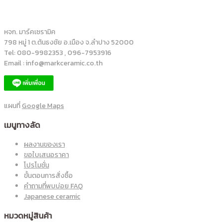
หจก. มาร์คเซรามิค
798 หมู่ 1 ต.ต้นธงชัย อ.เมือง จ.ลำปาง 52000
Tel: 080-9982353 , 096-7953916
Email : info@markceramic.co.th
แผนที่
Google Maps
เมนูทางลัด
ผลงานของเรา
ขอใบเสนอราคา
โปรโมชั่น
ขั้นตอนการสั่งซื้อ
คำถามที่พบบ่อย FAQ
Japanese ceramic
หมวดหมู่สินค้า