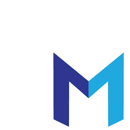
แก้ว
เซรามิค
|