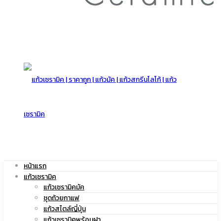
สกรีน
โลโก้
|
หน้าแรก
แก้วเซรามิค
แก้ว
แก้วเซรามิคมัค
ชุดถ้วยกาแฟ
แก้วสไตล์ญี่ปุ่น
แก้วเซรามิคพร้อมฝา