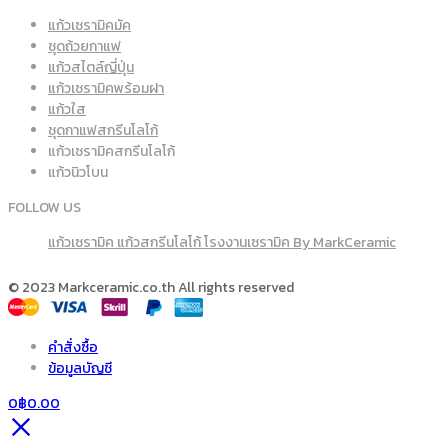
แก้วเซรามิคมัค
ชุดถ้วยกาแฟ
แก้วสไตล์ญี่ปุ่น
แก้วเซรามิคพร้อมฝา
แก้วใส
ชุดกาแฟสกรีนโลโก้
แก้วเซรามิคสกรีนโลโก้
แก้วนิวโบน
FOLLOW US
แก้วเซรามิค แก้วสกรีนโลโก้ โรงงานเซรามิค By MarkCeramic
© 2023 Markceramic.co.th All rights reserved
คำสั่งซื้อ
ข้อมูลบัญชี
0
฿
0.00