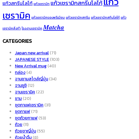
แก้ว
แก้วเซรามิกสกรีนโลโก้
แก้วสกรีนโลโก้
แก้วเซรามิก
เซรามิค
แก้วเซรามิคของพรีเมียม
แก้วเซรามิคสกรีน
แก้วเซรามิคสกีนโลโก้
แก้ว
𝑴𝒂𝒕𝒄𝒉𝒂
เซรามิคสั่งทำ
โรงงานเซรามิค
CATEGORIES
Japan new arrival
(71)
JAPANESE STYLE
(103)
New Arrival mug
(40)
กล่อง
(4)
จานชามสไตล์ญี่ปุ่น
(34)
จานซูชิ
(12)
จานเซรามิค
(22)
ชาม
(20)
ชุดกาเเฟเซรามิค
(31)
ชุดกาแฟ
(71)
ชุดถ้วยกาแฟ
(53)
ถ้วย
(11)
ถ้วยชาญี่ปุ่น
(55)
ถ้วยน้ำจิ้ม
(8)