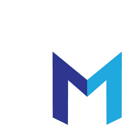
แก้ว
เซรามิค
|