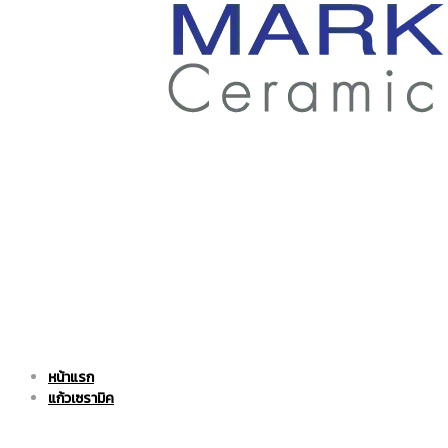
ราคา
ถูก
|
แก้ว
หน้าแรก
แก้ว
เซรามิค
แก้วเซรามิค