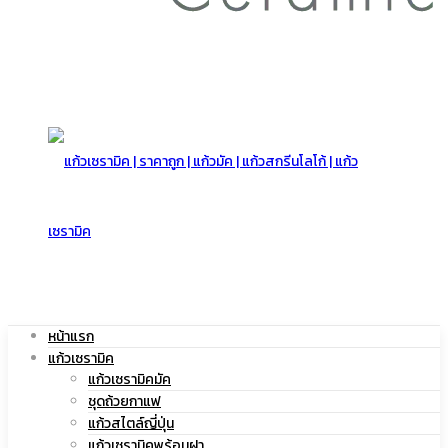
สกรีน
โลโก้
|
หน้าแรก
แก้วเซรามิค
แก้ว
แก้วเซรามิคมัค
ชุดถ้วยกาแฟ
แก้วสไตล์ญี่ปุ่น
แก้วเซรามิคพร้อมฝา