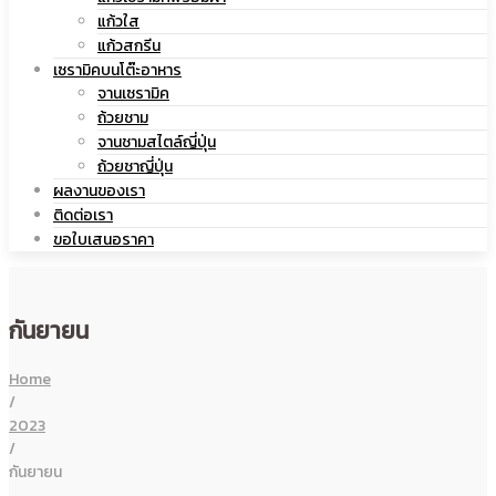
แก้วใส
เซรามิค
แก้วสกรีน
เซรามิคบนโต๊ะอาหาร
จานเซรามิค
ถ้วยชาม
จานชามสไตล์ญี่ปุ่น
ถ้วยชาญี่ปุ่น
ผลงานของเรา
ติดต่อเรา
ขอใบเสนอราคา
กันยายน
Home
/
2023
/
กันยายน