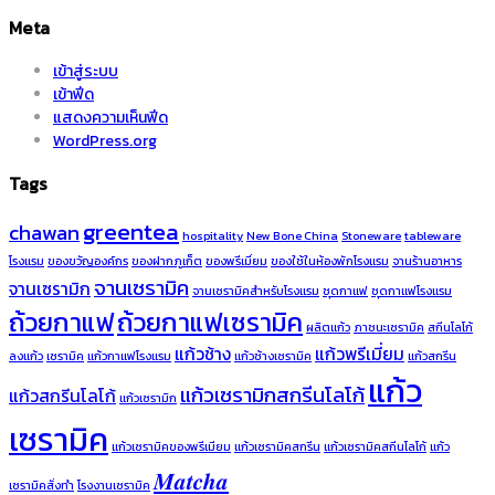
Meta
เข้าสู่ระบบ
เข้าฟีด
แสดงความเห็นฟีด
WordPress.org
Tags
greentea
chawan
hospitality
New Bone China
Stoneware
tableware
โรงแรม
ของขวัญองค์กร
ของฝากภูเก็ต
ของพรีเมี่ยม
ของใช้ในห้องพักโรงแรม
จานร้านอาหาร
จานเซรามิค
จานเซรามิก
จานเซรามิคสำหรับโรงแรม
ชุดกาแฟ
ชุดกาแฟโรงแรม
ถ้วยกาแฟ
ถ้วยกาแฟเซรามิค
ผลิตแก้ว
ภาชนะเซรามิค
สกีนโลโก้
แก้วช้าง
แก้วพรีเมี่ยม
ลงแก้ว
เซรามิค
แก้วกาแฟโรงแรม
แก้วช้างเซรามิค
แก้วสกรีน
แก้ว
แก้วเซรามิกสกรีนโลโก้
แก้วสกรีนโลโก้
แก้วเซรามิก
เซรามิค
แก้วเซรามิคของพรีเมียม
แก้วเซรามิคสกรีน
แก้วเซรามิคสกีนโลโก้
แก้ว
𝑴𝒂𝒕𝒄𝒉𝒂
เซรามิคสั่งทำ
โรงงานเซรามิค