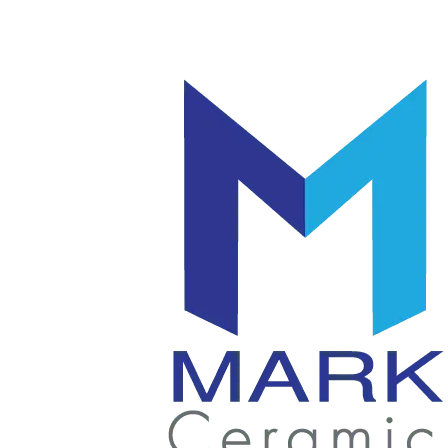
โลโก้
แก้ว
|
มัค
แก้ว
|
เซรามิค
แก้ว