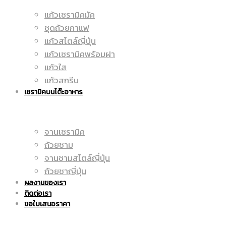
แก้วเซรามิคมัค
มัค
ชุดถ้วยกาแฟ
|
แก้วสไตล์ญี่ปุ่น
แก้วเซรามิคพร้อมฝา
แก้วใส
|
แก้วสกรีน
ราคา
เซรามิคบนโต๊ะอาหาร
จานเซรามิค
แก้ว
ถูก
ถ้วยชาม
จานชามสไตล์ญี่ปุ่น
ถ้วยชาญี่ปุ่น
ผลงานของเรา
สกรีน
ติดต่อเรา
|
ขอใบเสนอราคา