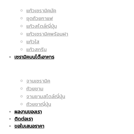
แก้วเซรามิคมัค
มัค
ชุดถ้วยกาแฟ
|
แก้วสไตล์ญี่ปุ่น
แก้วเซรามิคพร้อมฝา
แก้วใส
|
แก้วสกรีน
ราคา
เซรามิคบนโต๊ะอาหาร
แก้ว
จานเซรามิค
ถูก
ถ้วยชาม
จานชามสไตล์ญี่ปุ่น
ถ้วยชาญี่ปุ่น
ผลงานของเรา
สกรีน
|
ติดต่อเรา
ขอใบเสนอราคา