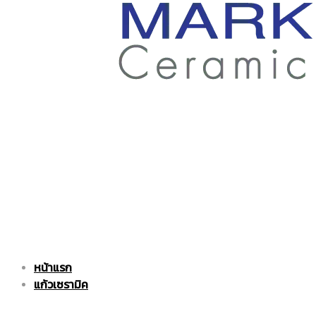
ราคา
ถูก
|
แก้ว
หน้าแรก
แก้ว
เซรามิค
แก้วเซรามิค