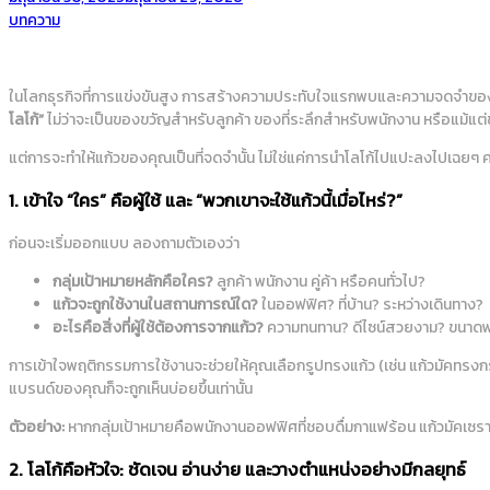
on
Posted
บทความ
in
ในโลกธุรกิจที่การแข่งขันสูง การสร้างความประทับใจแรกพบและความจดจำของแบร
โลโก้”
ไม่ว่าจะเป็นของขวัญสำหรับลูกค้า ของที่ระลึกสำหรับพนักงาน หรือแม้แต่
แต่การจะทำให้แก้วของคุณเป็นที่จดจำนั้น ไม่ใช่แค่การนำโลโก้ไปแปะลงไปเฉยๆ คร
1. เข้าใจ “ใคร” คือผู้ใช้ และ “พวกเขาจะใช้แก้วนี้เมื่อไหร่?”
ก่อนจะเริ่มออกแบบ ลองถามตัวเองว่า
กลุ่มเป้าหมายหลักคือใคร?
ลูกค้า พนักงาน คู่ค้า หรือคนทั่วไป?
แก้วจะถูกใช้งานในสถานการณ์ใด?
ในออฟฟิศ? ที่บ้าน? ระหว่างเดินทาง?
อะไรคือสิ่งที่ผู้ใช้ต้องการจากแก้ว?
ความทนทาน? ดีไซน์สวยงาม? ขนาด
การเข้าใจพฤติกรรมการใช้งานจะช่วยให้คุณเลือกรูปทรงแก้ว (เช่น แก้วมัคทรงกระ
แบรนด์ของคุณก็จะถูกเห็นบ่อยขึ้นเท่านั้น
ตัวอย่าง:
หากกลุ่มเป้าหมายคือพนักงานออฟฟิศที่ชอบดื่มกาแฟร้อน แก้วมัคเซรามิ
2. โลโก้คือหัวใจ: ชัดเจน อ่านง่าย และวางตำแหน่งอย่างมีกลยุทธ์