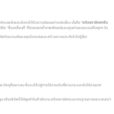
่ทรงพลังและยังคงได้รับความนิยมอย่างต่อเนื่อง นั่นคือ
“แก้วเซรามิกสกรีน
ือ “สื่อเคลื่อนที่” ที่ช่วยตอกย้ำภาพลักษณ์และคุณค่าของแบรนด์ในทุกๆ วัน
่อให้แก้วแบรนด์ของคุณโดดเด่นและสร้างความประทับใจไม่รู้ลืม!
ัสดุที่เหมาะสม ซึ่งจะนำไปสู่การใช้งานจริงที่ยาวนาน และยิ่งใช้งานมาก
ะชุม หรือเสิร์ฟน้ำให้ลูกค้าในสำนักงาน แก้วเซรามิกทรงมาตรฐานอาจเหมาะสมกว่า