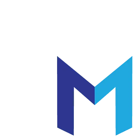
แก้ว
เซรามิค
|