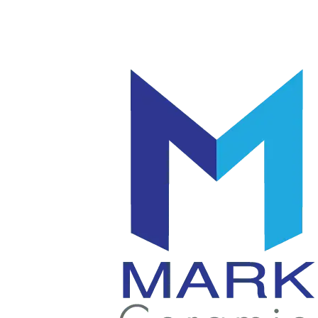
โลโก้
แก้ว
|
มัค
แก้ว
|
เซรามิค
แก้ว