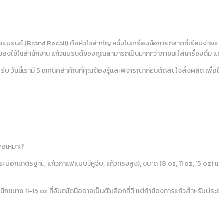
นด์ (Brand Recall) คือหัวใจสำคัญ หนึ่งในเครื่องมือการตลาดที่เรียบง่ายแต
ของใช้ในสำนักงาน แก้วแบรนด์ของคุณสามารถเป็นมากกว่าภาชนะใส่เครื่องดื่ม แต่ค
ับ วันนี้เรามี 5 เทคนิคสำคัญที่คุณต้องรู้และพิจารณาก่อนตัดสินใจสั่งผลิต เพื
พอเหมาะ?
บอกมาตรฐาน, แก้วกาแฟแบบมีหูจับ, แก้วทรงสูง), ขนาด (8 oz, 11 oz, 15 oz) และว
กขนาด 11-15 oz ที่จับถนัดมืออาจเป็นตัวเลือกที่ดี แต่ถ้าต้องการแก้วสำหรับปร