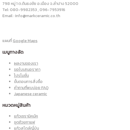
798 หมู่ 1 ต.ต้นธงชัย อ.เมือง จ.ลำปาง 52000
Tel: 080-9982353 , 096-7953916
Email : info@markceramic.co.th
แผนที่
Google Maps
เมนูทางลัด
ผลงานของเรา
ขอใบเสนอราคา
โปรโมชั่น
ขั้นตอนการสั่งซื้อ
คำถามที่พบบ่อย FAQ
Japanese ceramic
หมวดหมู่สินค้า
แก้วเซรามิคมัค
ชุดถ้วยกาแฟ
แก้วสไตล์ญี่ปุ่น