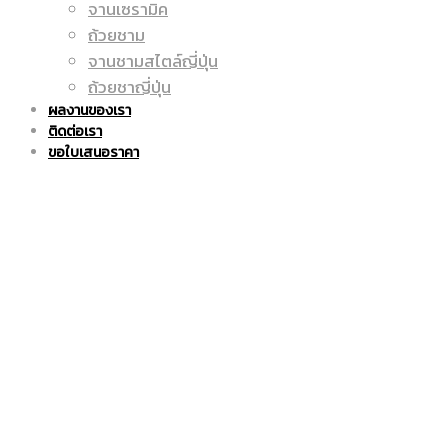
จานเซรามิค
ถูก
แก้ว
ถ้วยชาม
จานชามสไตล์ญี่ปุ่น
ถ้วยชาญี่ปุ่น
ผลงานของเรา
ติดต่อเรา
|
มัค
ขอใบเสนอราคา
แก้ว
|
มัค
แก้ว