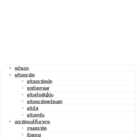
|
สกรีน
แก้ว
โลโก้
หน้าแรก
สกรีน
|
แก้วเซรามิค
แก้วเซรามิคมัค
ชุดถ้วยกาแฟ
แก้วสไตล์ญี่ปุ่น
แก้วเซรามิคพร้อมฝา
โลโก้
แก้ว
แก้วใส
แก้วสกรีน
เซรามิคบนโต๊ะอาหาร
จานเซรามิค
ถ้วยชาม