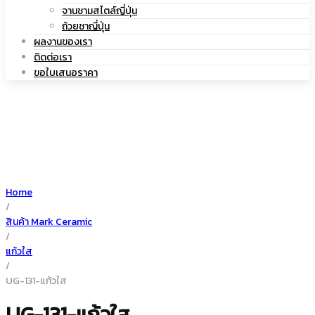
|
จานชามสไตล์ญี่ปุ่น
เซรามิค
ถ้วยชาญี่ปุ่น
ผลงานของเรา
ติดต่อเรา
ขอใบเสนอราคา
แก้ว
เซรามิค
Home
/
สินค้า Mark Ceramic
/
แก้วใส
/
UG-131-แก้วใส
UG-131-แก้วใส