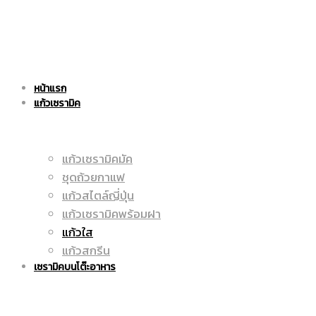
แก้ว
|
หน้าแรก
เซรามิค
แก้วเซรามิค
ราคา
แก้วเซรามิคมัค
ชุดถ้วยกาแฟ
|
ถูก
แก้วสไตล์ญี่ปุ่น
แก้วเซรามิคพร้อมฝา
แก้วใส
แก้วสกรีน
ราคา
|
เซรามิคบนโต๊ะอาหาร