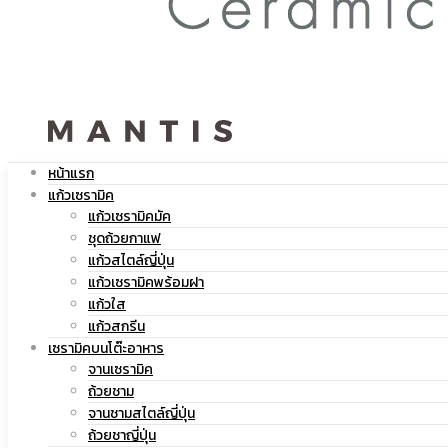
สกรีน
โลโก้
หน้าแรก
แก้วเซรามิค
แก้วเซรามิคมัค
ชุดถ้วยกาแฟ
แก้วสไตล์ญี่ปุ่น
|
แก้วเซรามิคพร้อมฝา
แก้วใส
แก้วสกรีน
เซรามิคบนโต๊ะอาหาร
จานเซรามิค
แก้ว
ถ้วยชาม
จานชามสไตล์ญี่ปุ่น
ถ้วยชาญี่ปุ่น