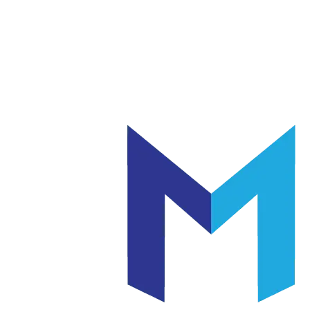
แก้ว
เซรามิค
|