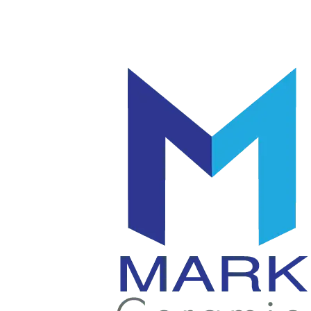
โลโก้
แก้ว
|
มัค
แก้ว
|
เซรามิค
แก้ว