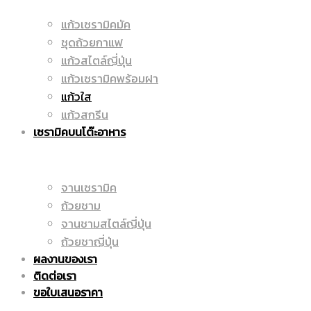
แก้วเซรามิคมัค
มัค
ชุดถ้วยกาแฟ
|
แก้วสไตล์ญี่ปุ่น
แก้วเซรามิคพร้อมฝา
แก้วใส
|
แก้วสกรีน
ราคา
เซรามิคบนโต๊ะอาหาร
แก้ว
จานเซรามิค
ถูก
ถ้วยชาม
จานชามสไตล์ญี่ปุ่น
ถ้วยชาญี่ปุ่น
ผลงานของเรา
สกรีน
|
ติดต่อเรา
ขอใบเสนอราคา