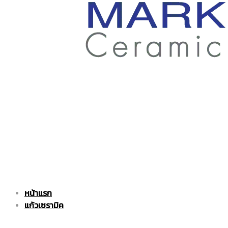
ราคา
ถูก
|
แก้ว
หน้าแรก
แก้ว
เซรามิค
แก้วเซรามิค