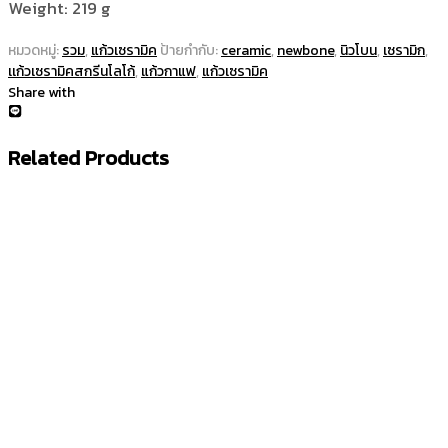
Weight: 219 g
หมวดหมู่:
รวม
,
แก้วเซรามิค
ป้ายกำกับ:
ceramic
,
newbone
,
นิวโบน
,
เซรามิก
,
เเก้วเซรามิคสกรีนโลโก้
,
แก้วกาแฟ
,
แก้วเซรามิค
Share with
Related Products