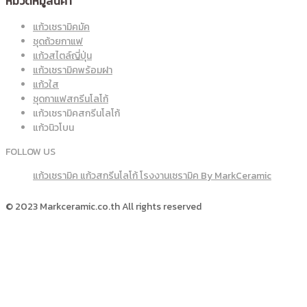
หมวดหมู่สินค้า
แก้วเซรามิคมัค
ชุดถ้วยกาแฟ
แก้วสไตล์ญี่ปุ่น
แก้วเซรามิคพร้อมฝา
แก้วใส
ชุดกาแฟสกรีนโลโก้
แก้วเซรามิคสกรีนโลโก้
แก้วนิวโบน
FOLLOW US
แก้วเซรามิค แก้วสกรีนโลโก้ โรงงานเซรามิค By MarkCeramic
© 2023 Markceramic.co.th All rights reserved