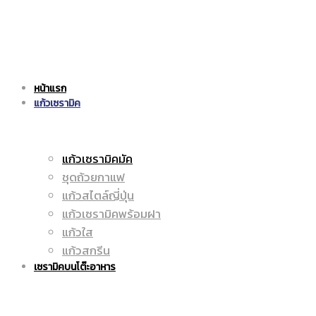
แก้ว
|
หน้าแรก
เซรามิค
แก้วเซรามิค
ราคา
แก้วเซรามิคมัค
ชุดถ้วยกาแฟ
|
ถูก
แก้วสไตล์ญี่ปุ่น
แก้วเซรามิคพร้อมฝา
แก้วใส
แก้วสกรีน
ราคา
|
เซรามิคบนโต๊ะอาหาร