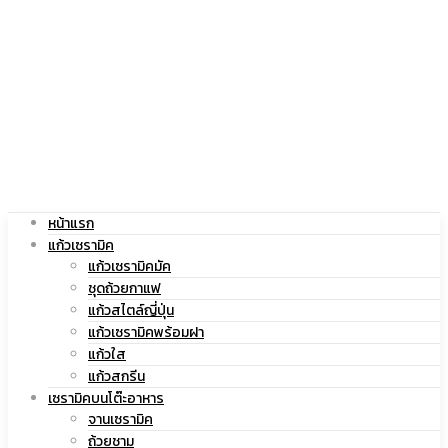
|
สกรีน
แก้ว
โลโก้
หน้าแรก
สกรีน
|
แก้วเซรามิค
แก้วเซรามิคมัค
ชุดถ้วยกาแฟ
แก้วสไตล์ญี่ปุ่น
แก้วเซรามิคพร้อมฝา
โลโก้
แก้ว
แก้วใส
แก้วสกรีน
เซรามิคบนโต๊ะอาหาร
จานเซรามิค
ถ้วยชาม