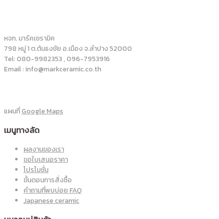
หจก. มาร์คเซรามิค
798 หมู่ 1 ต.ต้นธงชัย อ.เมือง จ.ลำปาง 52000
Tel: 080-9982353 , 096-7953916
Email : info@markceramic.co.th
แผนที่
Google Maps
เมนูทางลัด
ผลงานของเรา
ขอใบเสนอราคา
โปรโมชั่น
ขั้นตอนการสั่งซื้อ
คำถามที่พบบ่อย FAQ
Japanese ceramic