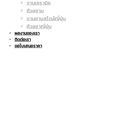
จานเซรามิค
ถูก
แก้ว
ถ้วยชาม
จานชามสไตล์ญี่ปุ่น
ถ้วยชาญี่ปุ่น
ผลงานของเรา
ติดต่อเรา
|
มัค
ขอใบเสนอราคา
แก้ว
|
มัค
แก้ว