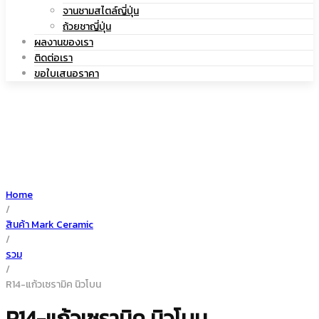
|
จานชามสไตล์ญี่ปุ่น
เซรามิค
ถ้วยชาญี่ปุ่น
ผลงานของเรา
ติดต่อเรา
ขอใบเสนอราคา
แก้ว
เซรามิค
Home
/
สินค้า Mark Ceramic
/
รวม
/
R14-แก้วเซรามิค นิวโบน
R14-แก้วเซรามิค นิวโบน