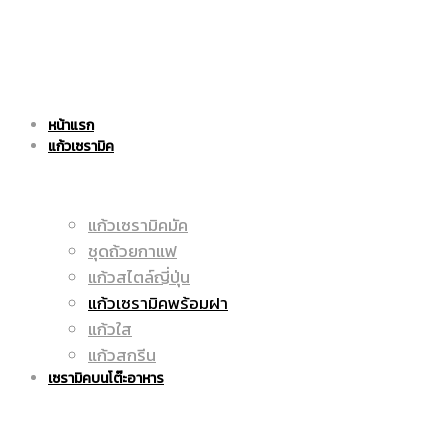
แก้ว
|
หน้าแรก
เซรามิค
แก้วเซรามิค
ราคา
แก้วเซรามิคมัค
ชุดถ้วยกาแฟ
|
ถูก
แก้วสไตล์ญี่ปุ่น
แก้วเซรามิคพร้อมฝา
แก้วใส
แก้วสกรีน
ราคา
|
เซรามิคบนโต๊ะอาหาร