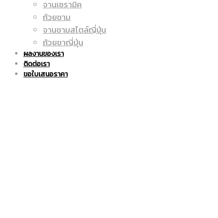
จานเซรามิค
ถูก
แก้ว
ถ้วยชาม
จานชามสไตล์ญี่ปุ่น
ถ้วยชาญี่ปุ่น
ผลงานของเรา
ติดต่อเรา
|
มัค
ขอใบเสนอราคา
แก้ว
|
มัค
แก้ว