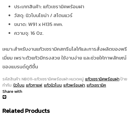
ประเภทสินค้า: แก้วเซรามิคพร้อมฝา
วัสดุ: นิวโบนไชน่า / สโตนแวร์
ขนาด: W91 x H135 mm.
ความจุ: 16 Oz.
เหมาะสำหรับงานแก้วเซรามิคสกรีนโลโก้และการสั่งผลิตของพรี
เมี่ยม เพราะตัวแก้วมีทรงสวย ใช้งานง่าย และช่วยให้ภาพลักษณ์
ของแบรนด์ดูดีขึ้น
รหัสสินค้า:
NB011-แก้วเซรามิคพร้อมฝา
หมวดหมู่:
แก้วเซรามิคพร้อมฝา
ป้าย
กำกับ:
นิวโบน
,
แก้วกาแฟ
,
แก้วนิวโบน
,
แก้วพร้อมฝา
,
แก้วเซรามิค
Share with
Related Products