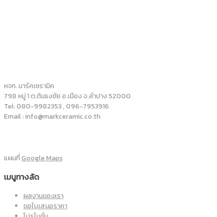
หจก. มาร์คเซรามิค
798 หมู่ 1 ต.ต้นธงชัย อ.เมือง จ.ลำปาง 52000
Tel: 080-9982353 , 096-7953916
Email : info@markceramic.co.th
แผนที่
Google Maps
เมนูทางลัด
ผลงานของเรา
ขอใบเสนอราคา
โปรโมชั่น