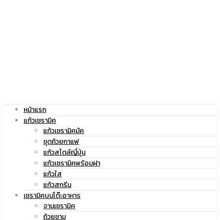
|
สกรีน
แก้ว
โลโก้
หน้าแรก
สกรีน
|
แก้วเซรามิค
แก้วเซรามิคมัค
ชุดถ้วยกาแฟ
แก้วสไตล์ญี่ปุ่น
แก้วเซรามิคพร้อมฝา
โลโก้
แก้ว
แก้วใส
แก้วสกรีน
เซรามิคบนโต๊ะอาหาร
จานเซรามิค
ถ้วยชาม