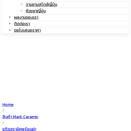
|
จานชามสไตล์ญี่ปุ่น
เซรามิค
ถ้วยชาญี่ปุ่น
ผลงานของเรา
ติดต่อเรา
ขอใบเสนอราคา
แก้ว
เซรามิค
Home
/
สินค้า Mark Ceramic
/
แก้วเซรามิคพร้อมฝา