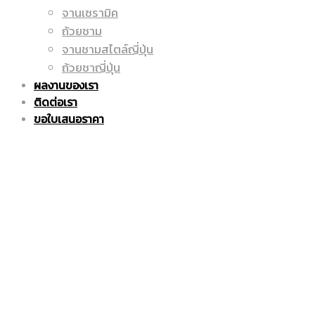
จานเซรามิค
ถูก
แก้ว
ถ้วยชาม
จานชามสไตล์ญี่ปุ่น
ถ้วยชาญี่ปุ่น
ผลงานของเรา
|
มัค
ติดต่อเรา
ขอใบเสนอราคา
แก้ว
|
มัค
แก้ว