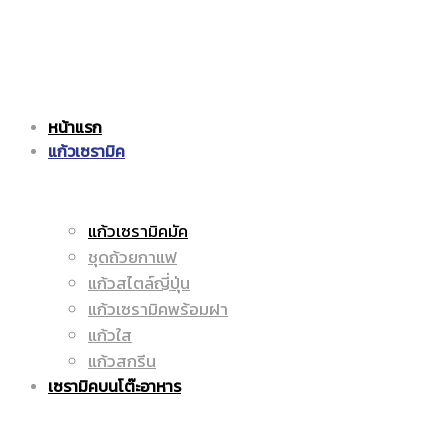
แก้ว
|
หน้าแรก
เซรามิค
แก้วเซรามิค
ราคา
แก้วเซรามิคมัค
ชุดถ้วยกาแฟ
|
ถูก
แก้วสไตล์ญี่ปุ่น
แก้วเซรามิคพร้อมฝา
แก้วใส
แก้วสกรีน
ราคา
|
เซรามิคบนโต๊ะอาหาร