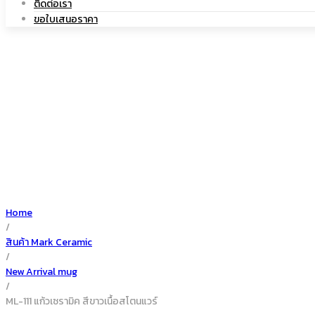
ติดต่อเรา
|
เซรามิค
ขอใบเสนอราคา
แก้ว
เซรามิค
Home
/
สินค้า Mark Ceramic
/
New Arrival mug
/
ML-111 แก้วเซรามิค สีขาวเนื้อสโตนแวร์