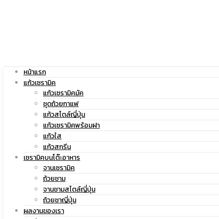
|
สกรีน
แก้ว
โลโก้
หน้าแรก
แก้วเซรามิค
แก้วเซรามิคมัค
ชุดถ้วยกาแฟ
แก้วสไตล์ญี่ปุ่น
สกรีน
|
แก้วเซรามิคพร้อมฝา
แก้วใส
แก้วสกรีน
เซรามิคบนโต๊ะอาหาร
จานเซรามิค
โลโก้
แก้ว
ถ้วยชาม
จานชามสไตล์ญี่ปุ่น
ถ้วยชาญี่ปุ่น
ผลงานของเรา