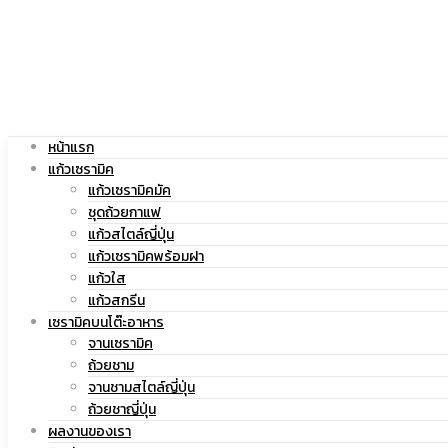
|
สกรีน
แก้ว
โลโก้
หน้าแรก
แก้วเซรามิค
แก้วเซรามิคมัค
ชุดถ้วยกาแฟ
แก้วสไตล์ญี่ปุ่น
สกรีน
|
แก้วเซรามิคพร้อมฝา
แก้วใส
แก้วสกรีน
เซรามิคบนโต๊ะอาหาร
จานเซรามิค
โลโก้
แก้ว
ถ้วยชาม
จานชามสไตล์ญี่ปุ่น
ถ้วยชาญี่ปุ่น
ผลงานของเรา