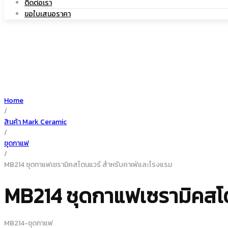
ติดต่อเรา
|
เซรามิค
ขอใบเสนอราคา
แก้ว
Home
/
เซรามิค
สินค้า Mark Ceramic
/
ชุดกาแฟ
/
MB214 ชุดกาแฟเซรามิคสโตนแวร์ สำหรับคาเฟ่และโรงแรม
MB214 ชุดกาแฟเซรามิคสโ
MB214-ชุดกาแฟ