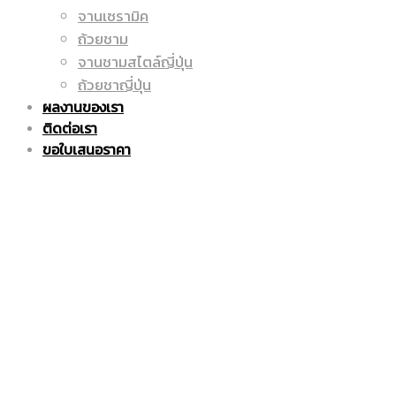
จานเซรามิค
ถูก
แก้ว
ถ้วยชาม
จานชามสไตล์ญี่ปุ่น
ถ้วยชาญี่ปุ่น
ผลงานของเรา
|
มัค
ติดต่อเรา
ขอใบเสนอราคา
แก้ว
|
มัค
แก้ว