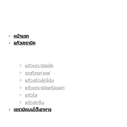
แก้ว
|
หน้าแรก
เซรามิค
แก้วเซรามิค
ราคา
แก้วเซรามิคมัค
ชุดถ้วยกาแฟ
|
ถูก
แก้วสไตล์ญี่ปุ่น
แก้วเซรามิคพร้อมฝา
แก้วใส
แก้วสกรีน
ราคา
|
เซรามิคบนโต๊ะอาหาร