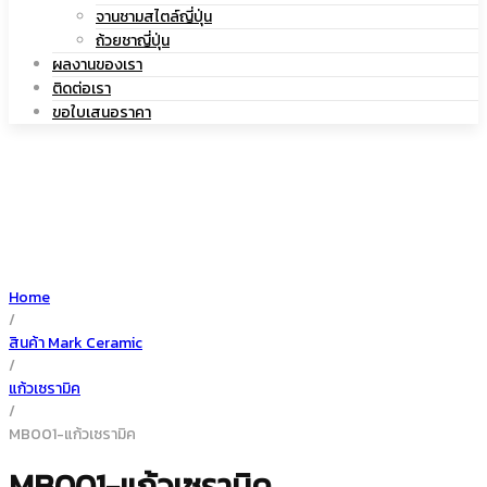
|
จานชามสไตล์ญี่ปุ่น
เซรามิค
ถ้วยชาญี่ปุ่น
ผลงานของเรา
ติดต่อเรา
ขอใบเสนอราคา
แก้ว
เซรามิค
Home
/
สินค้า Mark Ceramic
/
แก้วเซรามิค
/
MB001-แก้วเซรามิค
MB001-แก้วเซรามิค