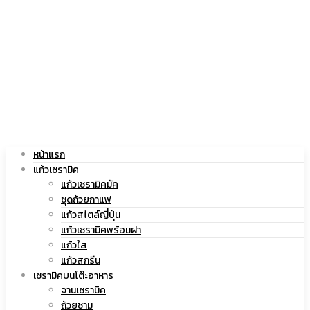
|
สกรีน
แก้ว
โลโก้
หน้าแรก
สกรีน
|
แก้วเซรามิค
แก้วเซรามิคมัค
ชุดถ้วยกาแฟ
แก้วสไตล์ญี่ปุ่น
แก้วเซรามิคพร้อมฝา
โลโก้
แก้ว
แก้วใส
แก้วสกรีน
เซรามิคบนโต๊ะอาหาร
จานเซรามิค
ถ้วยชาม