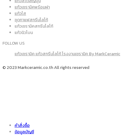
แก้วสไตล์ญี่ปุ่น
แก้วเซรามิคพร้อมฝา
แก้วใส
ชุดกาแฟสกรีนโลโก้
แก้วเซรามิคสกรีนโลโก้
แก้วนิวโบน
FOLLOW US
แก้วเซรามิค แก้วสกรีนโลโก้ โรงงานเซรามิค By MarkCeramic
© 2023 Markceramic.co.th All rights reserved
คำสั่งซื้อ
ข้อมูลบัญชี