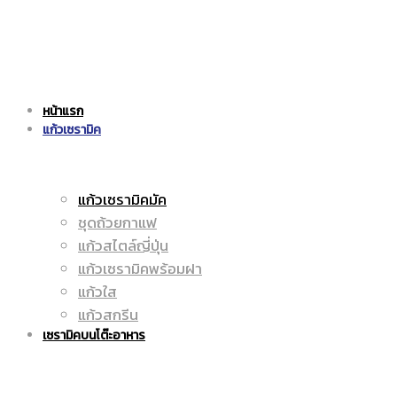
แก้ว
|
หน้าแรก
เซรามิค
แก้วเซรามิค
ราคา
แก้วเซรามิคมัค
ชุดถ้วยกาแฟ
|
ถูก
แก้วสไตล์ญี่ปุ่น
แก้วเซรามิคพร้อมฝา
แก้วใส
แก้วสกรีน
ราคา
|
เซรามิคบนโต๊ะอาหาร