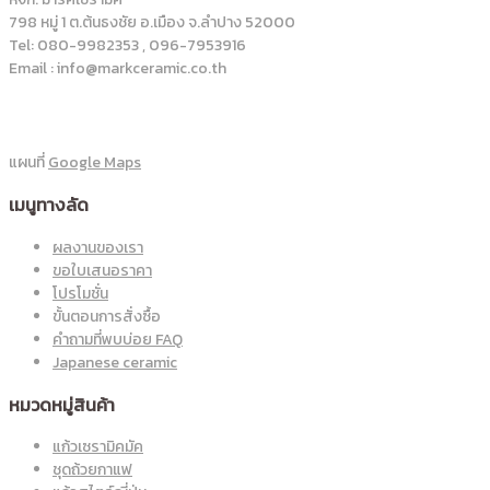
798 หมู่ 1 ต.ต้นธงชัย อ.เมือง จ.ลำปาง 52000
Tel: 080-9982353 , 096-7953916
Email : info@markceramic.co.th
แผนที่
Google Maps
เมนูทางลัด
ผลงานของเรา
ขอใบเสนอราคา
โปรโมชั่น
ขั้นตอนการสั่งซื้อ
คำถามที่พบบ่อย FAQ
Japanese ceramic
หมวดหมู่สินค้า
แก้วเซรามิคมัค
ชุดถ้วยกาแฟ