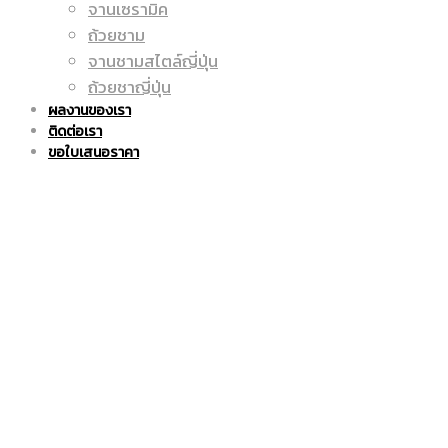
จานเซรามิค
ถูก
แก้ว
ถ้วยชาม
จานชามสไตล์ญี่ปุ่น
ถ้วยชาญี่ปุ่น
ผลงานของเรา
ติดต่อเรา
|
มัค
ขอใบเสนอราคา
แก้ว
|
มัค
แก้ว