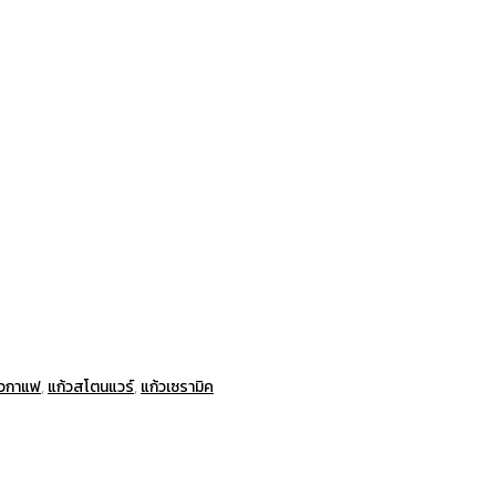
้วกาแฟ
,
แก้วสโตนแวร์
,
แก้วเซรามิค