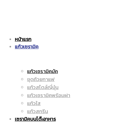
แก้ว
|
หน้าแรก
เซรามิค
แก้วเซรามิค
ราคา
แก้วเซรามิคมัค
ชุดถ้วยกาแฟ
|
ถูก
แก้วสไตล์ญี่ปุ่น
แก้วเซรามิคพร้อมฝา
แก้วใส
แก้วสกรีน
ราคา
|
เซรามิคบนโต๊ะอาหาร