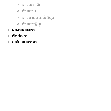
จานเซรามิค
ถูก
แก้ว
ถ้วยชาม
จานชามสไตล์ญี่ปุ่น
ถ้วยชาญี่ปุ่น
ผลงานของเรา
|
มัค
ติดต่อเรา
ขอใบเสนอราคา
แก้ว
|
มัค
แก้ว