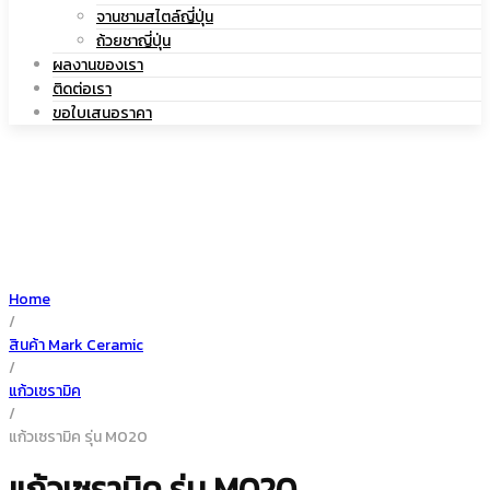
|
จานชามสไตล์ญี่ปุ่น
เซรามิค
ถ้วยชาญี่ปุ่น
ผลงานของเรา
ติดต่อเรา
ขอใบเสนอราคา
แก้ว
เซรามิค
Home
/
สินค้า Mark Ceramic
/
แก้วเซรามิค
/
แก้วเซรามิค รุ่น M020
แก้วเซรามิค รุ่น M020