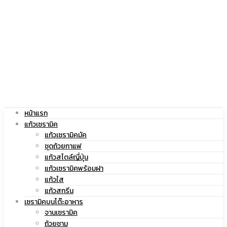
|
สกรีน
แก้ว
โลโก้
หน้าแรก
สกรีน
|
แก้วเซรามิค
แก้วเซรามิคมัค
ชุดถ้วยกาแฟ
แก้วสไตล์ญี่ปุ่น
แก้วเซรามิคพร้อมฝา
โลโก้
แก้ว
แก้วใส
แก้วสกรีน
เซรามิคบนโต๊ะอาหาร
จานเซรามิค
ถ้วยชาม