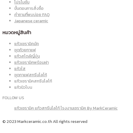
โปรโมชั่น
ขั้นตอนการสั่งซื้อ
คำถามที่พบบ่อย FAQ
Japanese ceramic
หมวดหมู่สินค้า
แก้วเซรามิคมัค
ชุดถ้วยกาแฟ
แก้วสไตล์ญี่ปุ่น
แก้วเซรามิคพร้อมฝา
แก้วใส
ชุดกาแฟสกรีนโลโก้
แก้วเซรามิคสกรีนโลโก้
แก้วนิวโบน
FOLLOW US
แก้วเซรามิค แก้วสกรีนโลโก้ โรงงานเซรามิค By MarkCeramic
© 2023 Markceramic.co.th All rights reserved