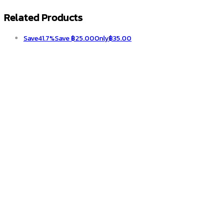
Related Products
Save
41.7%
Save
฿
25.00
Only
฿
35.00