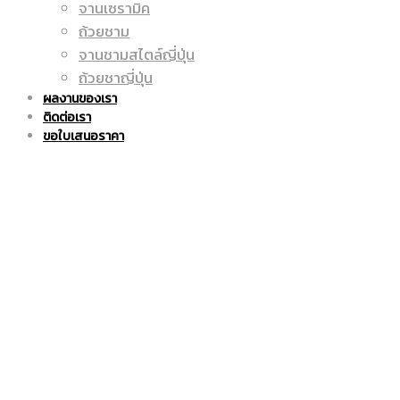
จานเซรามิค
ถูก
แก้ว
ถ้วยชาม
จานชามสไตล์ญี่ปุ่น
ถ้วยชาญี่ปุ่น
ผลงานของเรา
ติดต่อเรา
|
มัค
ขอใบเสนอราคา
แก้ว
|
มัค
แก้ว