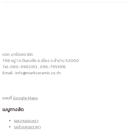
หจก. มาร์คเซรามิค
798 หมู่ 1 ต.ต้นธงชัย อ.เมือง จ.ลำปาง 52000
Tel: 080-9982353 , 096-7953916
Email : info@markceramic.co.th
แผนที่
Google Maps
เมนูทางลัด
ผลงานของเรา
ขอใบเสนอราคา