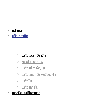
แก้ว
|
หน้าแรก
เซรามิค
แก้วเซรามิค
ราคา
แก้วเซรามิคมัค
ชุดถ้วยกาแฟ
|
ถูก
แก้วสไตล์ญี่ปุ่น
แก้วเซรามิคพร้อมฝา
แก้วใส
แก้วสกรีน
ราคา
|
เซรามิคบนโต๊ะอาหาร