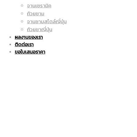
จานเซรามิค
ถูก
แก้ว
ถ้วยชาม
จานชามสไตล์ญี่ปุ่น
ถ้วยชาญี่ปุ่น
ผลงานของเรา
|
มัค
ติดต่อเรา
ขอใบเสนอราคา
แก้ว
|
มัค
แก้ว