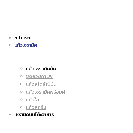
แก้ว
|
หน้าแรก
เซรามิค
แก้วเซรามิค
ราคา
แก้วเซรามิคมัค
ชุดถ้วยกาแฟ
|
ถูก
แก้วสไตล์ญี่ปุ่น
แก้วเซรามิคพร้อมฝา
แก้วใส
แก้วสกรีน
ราคา
|
เซรามิคบนโต๊ะอาหาร