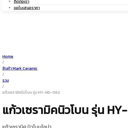
ติดต่อเรา
|
เซรามิค
ขอใบเสนอราคา
แก้ว
Home
/
เซรามิค
สินค้า Mark Ceramic
/
รวม
/
แก้วเซรามิคนิวโบน รุ่น HY-ND-062
แก้วเซรามิคนิวโบน รุ่น H
แก้วเซรามิค นิวโบนไชน่า