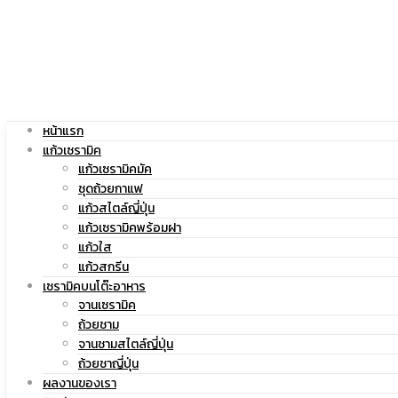
|
สกรีน
แก้ว
โลโก้
หน้าแรก
แก้วเซรามิค
แก้วเซรามิคมัค
ชุดถ้วยกาแฟ
แก้วสไตล์ญี่ปุ่น
สกรีน
|
แก้วเซรามิคพร้อมฝา
แก้วใส
แก้วสกรีน
เซรามิคบนโต๊ะอาหาร
จานเซรามิค
โลโก้
แก้ว
ถ้วยชาม
จานชามสไตล์ญี่ปุ่น
ถ้วยชาญี่ปุ่น
ผลงานของเรา