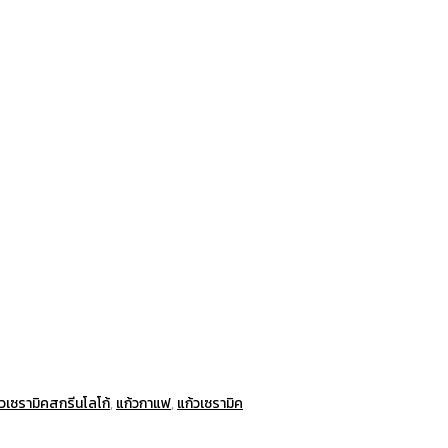
ก้วเซรามิคสกรีนโลโก้
,
แก้วกาแฟ
,
แก้วเซรามิค