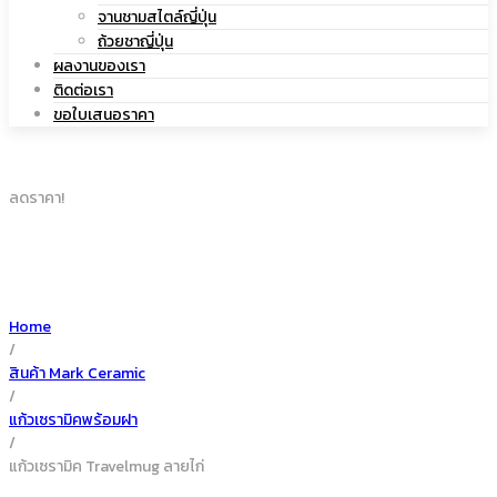
|
จานชามสไตล์ญี่ปุ่น
เซรามิค
ถ้วยชาญี่ปุ่น
ผลงานของเรา
ติดต่อเรา
ขอใบเสนอราคา
แก้ว
ลดราคา!
เซรามิค
Home
/
สินค้า Mark Ceramic
/
แก้วเซรามิคพร้อมฝา
/
แก้วเซรามิค Travelmug ลายไก่