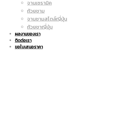
จานเซรามิค
ถูก
แก้ว
ถ้วยชาม
จานชามสไตล์ญี่ปุ่น
ถ้วยชาญี่ปุ่น
ผลงานของเรา
ติดต่อเรา
|
มัค
ขอใบเสนอราคา
แก้ว
|
มัค
แก้ว