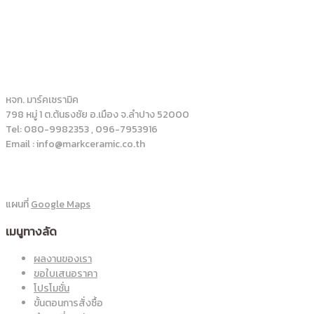
หจก. มาร์คเซรามิค
798 หมู่ 1 ต.ต้นธงชัย อ.เมือง จ.ลำปาง 52000
Tel: 080-9982353 , 096-7953916
Email : info@markceramic.co.th
แผนที่
Google Maps
เมนูทางลัด
ผลงานของเรา
ขอใบเสนอราคา
โปรโมชั่น
ขั้นตอนการสั่งซื้อ