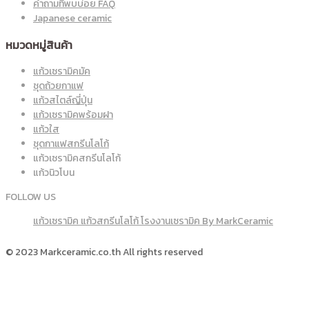
คำถามที่พบบ่อย FAQ
Japanese ceramic
หมวดหมู่สินค้า
แก้วเซรามิคมัค
ชุดถ้วยกาแฟ
แก้วสไตล์ญี่ปุ่น
แก้วเซรามิคพร้อมฝา
แก้วใส
ชุดกาแฟสกรีนโลโก้
แก้วเซรามิคสกรีนโลโก้
แก้วนิวโบน
FOLLOW US
แก้วเซรามิค แก้วสกรีนโลโก้ โรงงานเซรามิค By MarkCeramic
© 2023 Markceramic.co.th All rights reserved