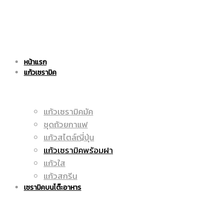
แก้ว
|
หน้าแรก
เซรามิค
แก้วเซรามิค
ราคา
แก้วเซรามิคมัค
ชุดถ้วยกาแฟ
|
ถูก
แก้วสไตล์ญี่ปุ่น
แก้วเซรามิคพร้อมฝา
แก้วใส
แก้วสกรีน
ราคา
|
เซรามิคบนโต๊ะอาหาร