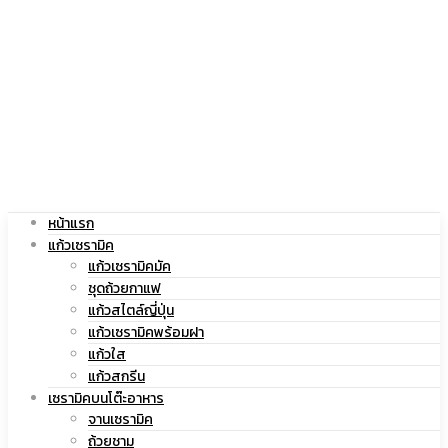
|
สกรีน
แก้ว
โลโก้
หน้าแรก
สกรีน
|
แก้วเซรามิค
แก้วเซรามิคมัค
ชุดถ้วยกาแฟ
แก้วสไตล์ญี่ปุ่น
แก้วเซรามิคพร้อมฝา
โลโก้
แก้ว
แก้วใส
แก้วสกรีน
เซรามิคบนโต๊ะอาหาร
จานเซรามิค
ถ้วยชาม