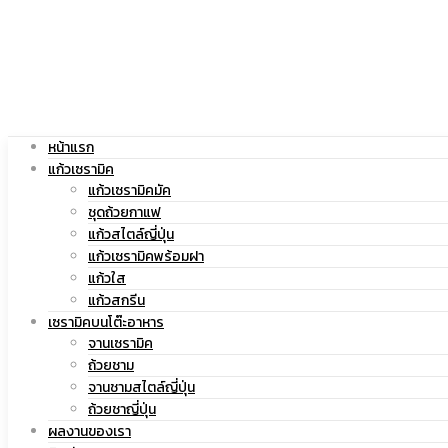
|
สกรีน
แก้ว
โลโก้
หน้าแรก
แก้วเซรามิค
แก้วเซรามิคมัค
ชุดถ้วยกาแฟ
แก้วสไตล์ญี่ปุ่น
สกรีน
|
แก้วเซรามิคพร้อมฝา
แก้วใส
แก้วสกรีน
เซรามิคบนโต๊ะอาหาร
จานเซรามิค
โลโก้
แก้ว
ถ้วยชาม
จานชามสไตล์ญี่ปุ่น
ถ้วยชาญี่ปุ่น
ผลงานของเรา