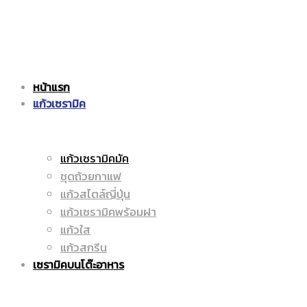
แก้ว
|
หน้าแรก
เซรามิค
แก้วเซรามิค
ราคา
แก้วเซรามิคมัค
ชุดถ้วยกาแฟ
|
ถูก
แก้วสไตล์ญี่ปุ่น
แก้วเซรามิคพร้อมฝา
แก้วใส
แก้วสกรีน
ราคา
|
เซรามิคบนโต๊ะอาหาร