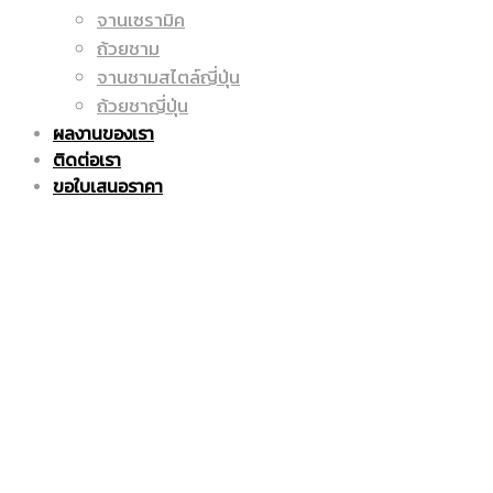
จานเซรามิค
ถูก
แก้ว
ถ้วยชาม
จานชามสไตล์ญี่ปุ่น
ถ้วยชาญี่ปุ่น
ผลงานของเรา
|
มัค
ติดต่อเรา
ขอใบเสนอราคา
แก้ว
|
มัค
แก้ว