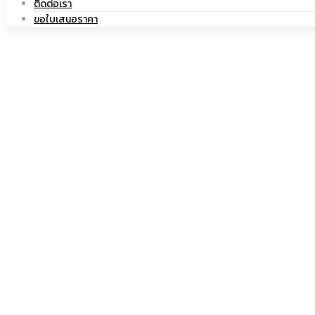
ติดต่อเรา
|
เซรามิค
ขอใบเสนอราคา
แก้ว
เซรามิค