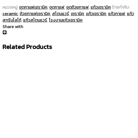
หมวดหมู่:
ชุดกาเเฟเซรามิค
,
ชุดกาแฟ
,
ชุดถ้วยกาแฟ
,
แก้วเซรามิค
ป้ายกำกับ:
ceramic
,
ถ้วยกาแฟเซรามิค
,
สโตนแวร์
,
เซรามิค
,
เเก้วเซรามิค
,
แก้วกาแฟ
,
แก้ว
สกรีนโลโก้
,
แก้วสโตนแวร์
,
โรงงานแก้วเซรามิค
Share with
Related Products