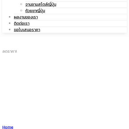
|
จานชามสไตล์ญี่ปุ่น
เซรามิค
ถ้วยชาญี่ปุ่น
ผลงานของเรา
ติดต่อเรา
ขอใบเสนอราคา
แก้ว
ลดราคา!
เซรามิค
Home