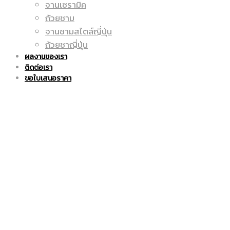
จานเซรามิค
ถูก
แก้ว
ถ้วยชาม
จานชามสไตล์ญี่ปุ่น
ถ้วยชาญี่ปุ่น
ผลงานของเรา
ติดต่อเรา
|
มัค
ขอใบเสนอราคา
แก้ว
|
มัค
แก้ว