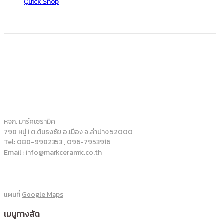
Quick Shop
หจก. มาร์คเซรามิค
798 หมู่ 1 ต.ต้นธงชัย อ.เมือง จ.ลำปาง 52000
Tel: 080-9982353 , 096-7953916
Email : info@markceramic.co.th
แผนที่
Google Maps
เมนูทางลัด