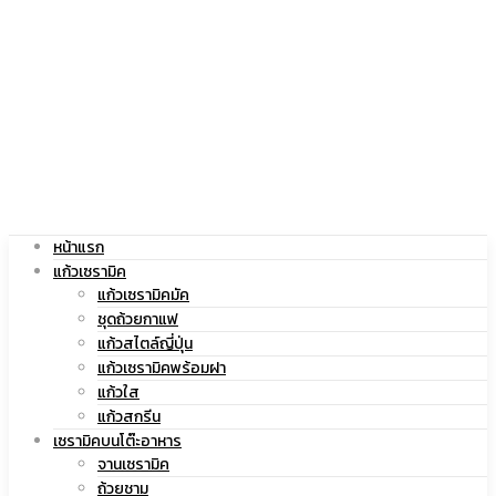
|
สกรีน
แก้ว
โลโก้
หน้าแรก
สกรีน
|
แก้วเซรามิค
แก้วเซรามิคมัค
ชุดถ้วยกาแฟ
แก้วสไตล์ญี่ปุ่น
แก้วเซรามิคพร้อมฝา
โลโก้
แก้ว
แก้วใส
แก้วสกรีน
เซรามิคบนโต๊ะอาหาร
จานเซรามิค
ถ้วยชาม