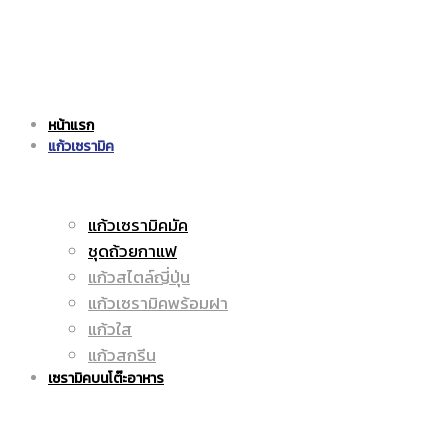
แก้ว
|
หน้าแรก
เซรามิค
แก้วเซรามิค
ราคา
แก้วเซรามิคมัค
ชุดถ้วยกาแฟ
|
ถูก
แก้วสไตล์ญี่ปุ่น
แก้วเซรามิคพร้อมฝา
แก้วใส
แก้วสกรีน
ราคา
|
เซรามิคบนโต๊ะอาหาร