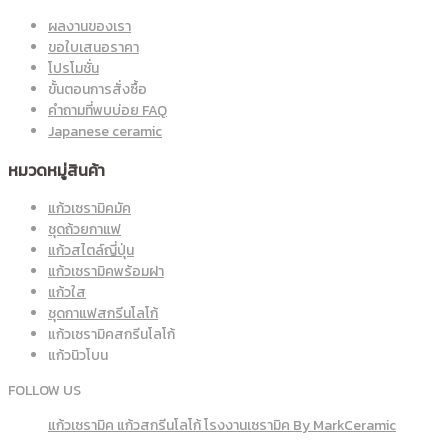
ผลงานของเรา
ขอใบเสนอราคา
โปรโมชั่น
ขั้นตอนการสั่งซื้อ
คำถามที่พบบ่อย FAQ
Japanese ceramic
หมวดหมู่สินค้า
แก้วเซรามิคมัค
ชุดถ้วยกาแฟ
แก้วสไตล์ญี่ปุ่น
แก้วเซรามิคพร้อมฝา
แก้วใส
ชุดกาแฟสกรีนโลโก้
แก้วเซรามิคสกรีนโลโก้
แก้วนิวโบน
FOLLOW US
แก้วเซรามิค แก้วสกรีนโลโก้ โรงงานเซรามิค By MarkCeramic