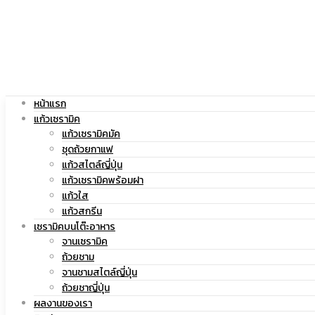
|
สกรีน
แก้ว
โลโก้
หน้าแรก
แก้วเซรามิค
แก้วเซรามิคมัค
ชุดถ้วยกาแฟ
แก้วสไตล์ญี่ปุ่น
สกรีน
|
แก้วเซรามิคพร้อมฝา
แก้วใส
แก้วสกรีน
เซรามิคบนโต๊ะอาหาร
จานเซรามิค
โลโก้
แก้ว
ถ้วยชาม
จานชามสไตล์ญี่ปุ่น
ถ้วยชาญี่ปุ่น
ผลงานของเรา