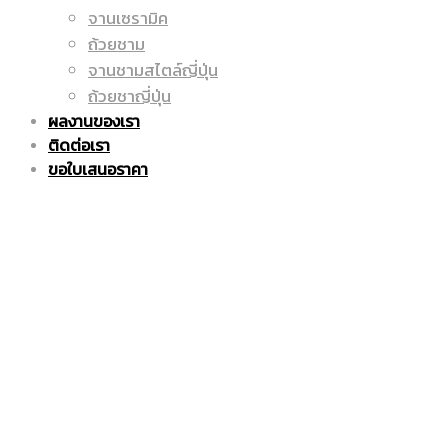
จานเซรามิค
ถูก
แก้ว
ถ้วยชาม
จานชามสไตล์ญี่ปุ่น
ถ้วยชาญี่ปุ่น
ผลงานของเรา
|
มัค
ติดต่อเรา
ขอใบเสนอราคา
แก้ว
|
มัค
แก้ว