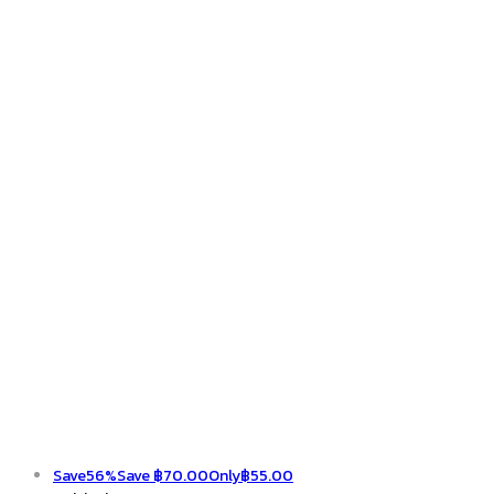
Save
56%
Save
฿
70.00
Only
฿
55.00