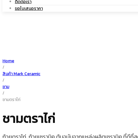
ติดต่อเรา
|
เซรามิค
ขอใบเสนอราคา
แก้ว
Home
/
เซรามิค
สินค้า Mark Ceramic
/
ชาม
/
ชามตราไก่
ชามตราไก่
ถ้วยตราไก่ ถ้วยเซรามิค ต้นฉบับจากแหล่งผลิตเซรามิค ที่ดีที