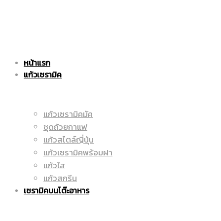
แก้ว
|
หน้าแรก
เซรามิค
แก้วเซรามิค
ราคา
แก้วเซรามิคมัค
ชุดถ้วยกาแฟ
|
ถูก
แก้วสไตล์ญี่ปุ่น
แก้วเซรามิคพร้อมฝา
แก้วใส
แก้วสกรีน
ราคา
|
เซรามิคบนโต๊ะอาหาร