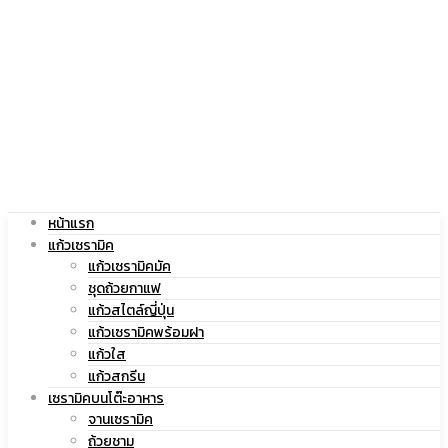
|
สกรีน
แก้ว
โลโก้
หน้าแรก
สกรีน
|
แก้วเซรามิค
แก้วเซรามิคมัค
ชุดถ้วยกาแฟ
แก้วสไตล์ญี่ปุ่น
แก้วเซรามิคพร้อมฝา
โลโก้
แก้ว
แก้วใส
แก้วสกรีน
เซรามิคบนโต๊ะอาหาร
จานเซรามิค
ถ้วยชาม