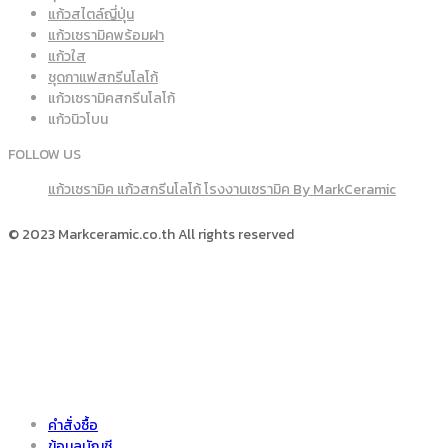
แก้วสไตล์ญี่ปุ่น
แก้วเซรามิคพร้อมฝา
แก้วใส
ชุดกาแฟสกรีนโลโก้
แก้วเซรามิคสกรีนโลโก้
แก้วนิวโบน
FOLLOW US
แก้วเซรามิค แก้วสกรีนโลโก้ โรงงานเซรามิค By MarkCeramic
© 2023 Markceramic.co.th All rights reserved
คำสั่งซื้อ
ข้อมูลบัญชี