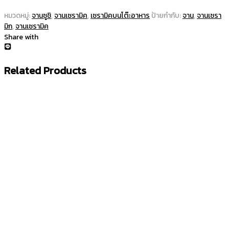
หมวดหมู่:
จานซูชิ
,
จานเซรามิค
,
เซรามิคบนโต๊ะอาหาร
ป้ายกำกับ:
จาน
,
จานเซรา
มิก
,
จานเซรามิค
Share with
Related Products