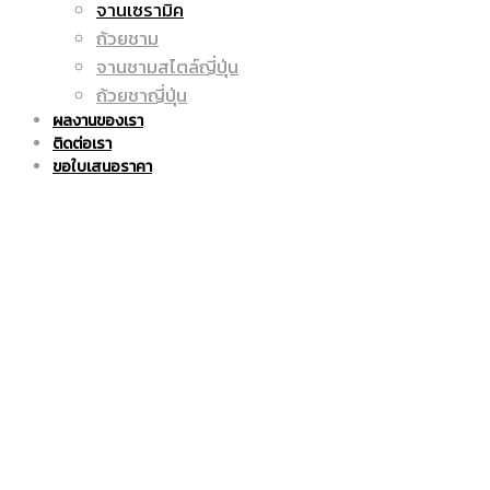
จานเซรามิค
ถูก
แก้ว
ถ้วยชาม
จานชามสไตล์ญี่ปุ่น
ถ้วยชาญี่ปุ่น
ผลงานของเรา
ติดต่อเรา
|
มัค
ขอใบเสนอราคา
แก้ว
|
มัค
แก้ว