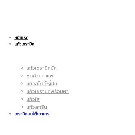
แก้ว
|
หน้าแรก
เซรามิค
แก้วเซรามิค
ราคา
แก้วเซรามิคมัค
ชุดถ้วยกาแฟ
|
ถูก
แก้วสไตล์ญี่ปุ่น
แก้วเซรามิคพร้อมฝา
แก้วใส
แก้วสกรีน
ราคา
|
เซรามิคบนโต๊ะอาหาร