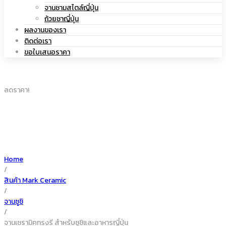
|
จานชามสไตล์ญี่ปุ่น
เซรามิค
ถ้วยชาญี่ปุ่น
ผลงานของเรา
ติดต่อเรา
ขอใบเสนอราคา
แก้ว
ลดราคา!
เซรามิค
Home
/
สินค้า Mark Ceramic
/
จานซูชิ
/
จานเซรามิคทรงรี สำหรับซูชิและอาหารญี่ปุ่น