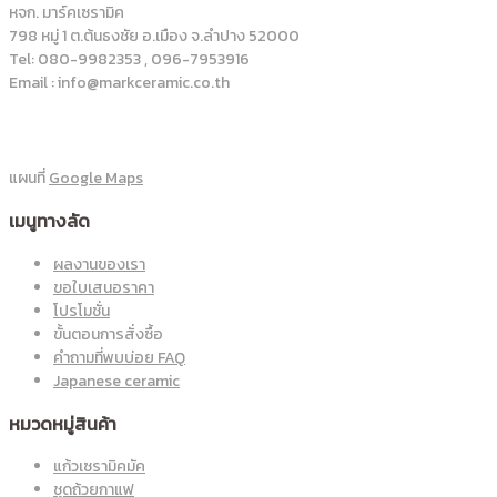
หจก. มาร์คเซรามิค
798 หมู่ 1 ต.ต้นธงชัย อ.เมือง จ.ลำปาง 52000
Tel: 080-9982353 , 096-7953916
Email : info@markceramic.co.th
แผนที่
Google Maps
เมนูทางลัด
ผลงานของเรา
ขอใบเสนอราคา
โปรโมชั่น
ขั้นตอนการสั่งซื้อ
คำถามที่พบบ่อย FAQ
Japanese ceramic
หมวดหมู่สินค้า
แก้วเซรามิคมัค
ชุดถ้วยกาแฟ