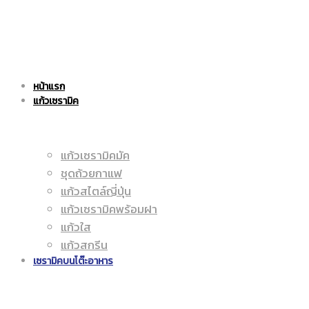
แก้ว
|
หน้าแรก
เซรามิค
แก้วเซรามิค
ราคา
แก้วเซรามิคมัค
ชุดถ้วยกาแฟ
|
ถูก
แก้วสไตล์ญี่ปุ่น
แก้วเซรามิคพร้อมฝา
แก้วใส
แก้วสกรีน
ราคา
|
เซรามิคบนโต๊ะอาหาร