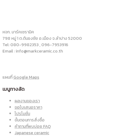
หจก. มาร์คเซรามิค
798 หมู่ 1 ต.ต้นธงชัย อ.เมือง จ.ลำปาง 52000
Tel: 080-9982353 , 096-7953916
Email : info@markceramic.co.th
แผนที่
Google Maps
เมนูทางลัด
ผลงานของเรา
ขอใบเสนอราคา
โปรโมชั่น
ขั้นตอนการสั่งซื้อ
คำถามที่พบบ่อย FAQ
Japanese ceramic