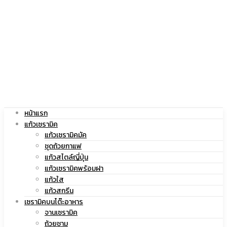
|
สกรีน
แก้ว
โลโก้
หน้าแรก
สกรีน
|
แก้วเซรามิค
แก้วเซรามิคมัค
ชุดถ้วยกาแฟ
แก้วสไตล์ญี่ปุ่น
แก้วเซรามิคพร้อมฝา
โลโก้
แก้ว
แก้วใส
แก้วสกรีน
เซรามิคบนโต๊ะอาหาร
จานเซรามิค
ถ้วยชาม