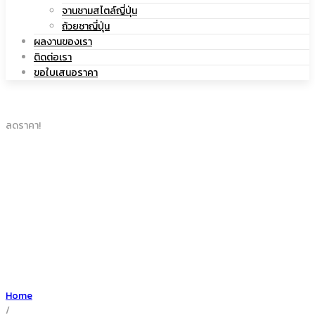
|
จานชามสไตล์ญี่ปุ่น
เซรามิค
ถ้วยชาญี่ปุ่น
ผลงานของเรา
ติดต่อเรา
ขอใบเสนอราคา
แก้ว
ลดราคา!
เซรามิค
Home
/