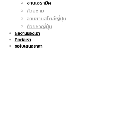
จานเซรามิค
ถูก
แก้ว
ถ้วยชาม
จานชามสไตล์ญี่ปุ่น
ถ้วยชาญี่ปุ่น
ผลงานของเรา
ติดต่อเรา
|
มัค
ขอใบเสนอราคา
แก้ว
|
มัค
แก้ว