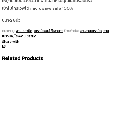
ให้ทุกมื้อเป็นช่วงเวลาที่พิเศษสำหรับคุณและครอบครัว
เข้าไมโครเวฟได้ microwave safe 100%
ขนาด 8นิ้ว
หมวดหมู่:
จานเซรามิค
,
เซรามิคบนโต๊ะอาหาร
ป้ายกำกับ:
จานชามเซรามิค
,
จาน
เซรามิค
,
โรงงานเซรามิค
Share with
Related Products