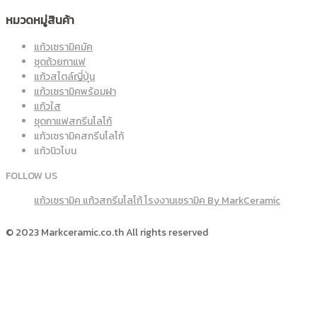
หมวดหมู่สินค้า
แก้วเซรามิคมัค
ชุดถ้วยกาแฟ
แก้วสไตล์ญี่ปุ่น
แก้วเซรามิคพร้อมฝา
แก้วใส
ชุดกาแฟสกรีนโลโก้
แก้วเซรามิคสกรีนโลโก้
แก้วนิวโบน
FOLLOW US
แก้วเซรามิค แก้วสกรีนโลโก้ โรงงานเซรามิค By MarkCeramic
© 2023 Markceramic.co.th All rights reserved