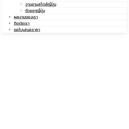
|
จานชามสไตล์ญี่ปุ่น
เซรามิค
ถ้วยชาญี่ปุ่น
ผลงานของเรา
ติดต่อเรา
ขอใบเสนอราคา
แก้ว
เซรามิค