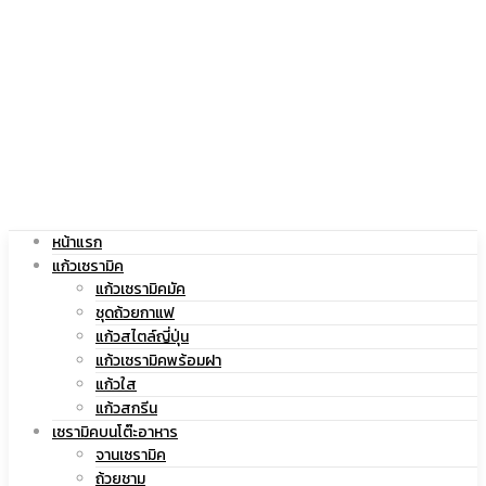
|
สกรีน
แก้ว
โลโก้
หน้าแรก
สกรีน
|
แก้วเซรามิค
แก้วเซรามิคมัค
ชุดถ้วยกาแฟ
แก้วสไตล์ญี่ปุ่น
แก้วเซรามิคพร้อมฝา
โลโก้
แก้ว
แก้วใส
แก้วสกรีน
เซรามิคบนโต๊ะอาหาร
จานเซรามิค
ถ้วยชาม