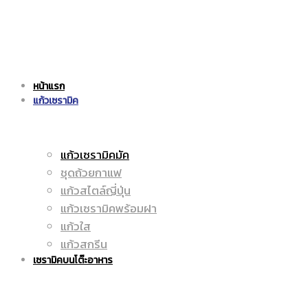
แก้ว
|
หน้าแรก
เซรามิค
แก้วเซรามิค
ราคา
แก้วเซรามิคมัค
ชุดถ้วยกาแฟ
|
ถูก
แก้วสไตล์ญี่ปุ่น
แก้วเซรามิคพร้อมฝา
แก้วใส
แก้วสกรีน
ราคา
|
เซรามิคบนโต๊ะอาหาร