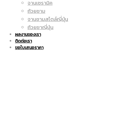
จานเซรามิค
ถูก
แก้ว
ถ้วยชาม
จานชามสไตล์ญี่ปุ่น
ถ้วยชาญี่ปุ่น
ผลงานของเรา
ติดต่อเรา
|
มัค
ขอใบเสนอราคา
แก้ว
|
มัค
แก้ว