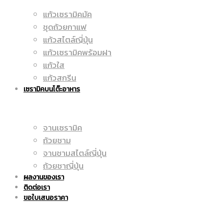
แก้วเซรามิคมัค
มัค
ชุดถ้วยกาแฟ
|
แก้วสไตล์ญี่ปุ่น
แก้วเซรามิคพร้อมฝา
แก้วใส
|
แก้วสกรีน
ราคา
เซรามิคบนโต๊ะอาหาร
จานเซรามิค
แก้ว
ถูก
ถ้วยชาม
จานชามสไตล์ญี่ปุ่น
ถ้วยชาญี่ปุ่น
ผลงานของเรา
สกรีน
ติดต่อเรา
|
ขอใบเสนอราคา