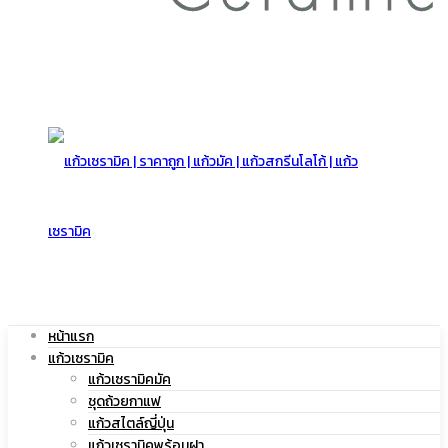
สกรีน
โลโก้
|
หน้าแรก
แก้วเซรามิค
แก้ว
แก้วเซรามิคมัค
ชุดถ้วยกาแฟ
แก้วสไตล์ญี่ปุ่น
แก้วเซรามิคพร้อมฝา