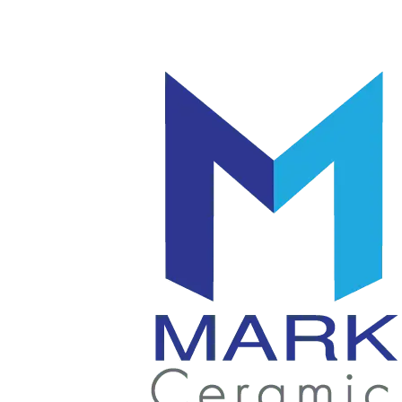
โลโก้
แก้ว
|
มัค
แก้ว
|
เซรามิค
แก้ว