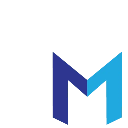
แก้ว
เซรามิค
|