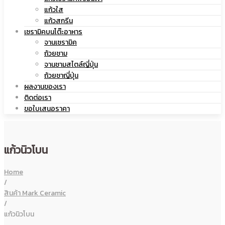
แก้วใส
เซรามิค
แก้วสกรีน
เซรามิคบนโต๊ะอาหาร
จานเซรามิค
ถ้วยชาม
จานชามสไตล์ญี่ปุ่น
ถ้วยชาญี่ปุ่น
ผลงานของเรา
ติดต่อเรา
ขอใบเสนอราคา
แก้วนิวโบน
Home
/
สินค้า Mark Ceramic
/
แก้วนิวโบน