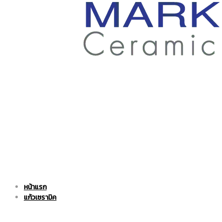
ราคา
ถูก
|
แก้ว
หน้าแรก
แก้ว
เซรามิค
แก้วเซรามิค