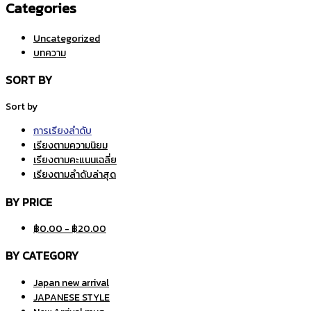
SORT BY
Sort by
การเรียงลำดับ
เรียงตามความนิยม
เรียงตามคะแนนเฉลี่ย
เรียงตามลำดับล่าสุด
BY PRICE
฿
0.00
-
฿
20.00
BY CATEGORY
Japan new arrival
JAPANESE STYLE
New Arrival mug
กล่อง
จานชามสไตล์ญี่ปุ่น
จานซูชิ
จานเซรามิค
ชาม