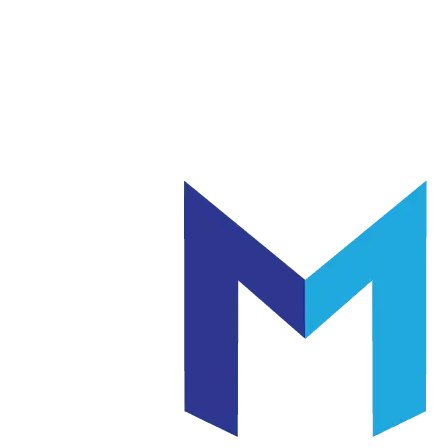
แก้ว
เซรามิค
|