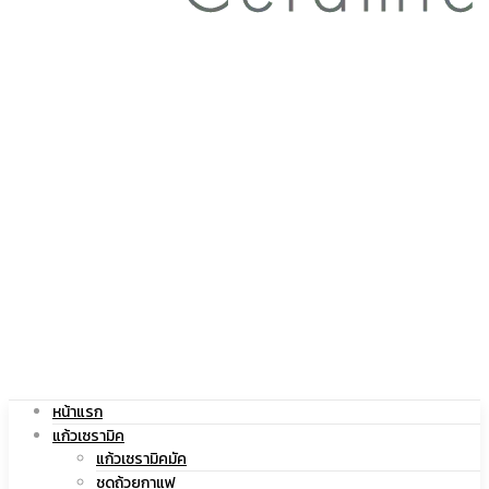
สกรีน
โลโก้
|
หน้าแรก
แก้วเซรามิค
แก้วเซรามิคมัค
ชุดถ้วยกาแฟ
แก้วสไตล์ญี่ปุ่น
แก้ว
แก้วเซรามิคพร้อมฝา
แก้วใส
แก้วสกรีน
เซรามิคบนโต๊ะอาหาร