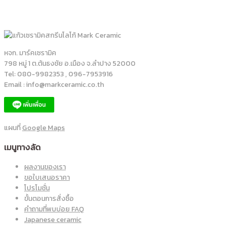
798 หมู่ 1 ต.ต้นธงชัย อ.เมือง จ.ลำปาง 52000
Tel: 080-9982353 , 096-7953916
Email : info@markceramic.co.th
แผนที่
Google Maps
เมนูทางลัด
ผลงานของเรา
ขอใบเสนอราคา
โปรโมชั่น
ขั้นตอนการสั่งซื้อ
คำถามที่พบบ่อย FAQ
Japanese ceramic
หมวดหมู่สินค้า
แก้วเซรามิคมัค
ชุดถ้วยกาแฟ
แก้วสไตล์ญี่ปุ่น