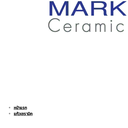
ราคา
ถูก
|
แก้ว
หน้าแรก
แก้ว
เซรามิค
แก้วเซรามิค