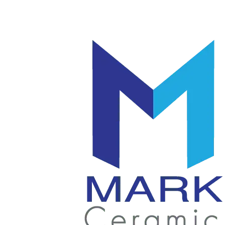
โลโก้
แก้ว
|
มัค
แก้ว
|
เซรามิค
แก้ว