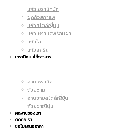
แก้วเซรามิคมัค
มัค
ชุดถ้วยกาแฟ
|
แก้วสไตล์ญี่ปุ่น
แก้วเซรามิคพร้อมฝา
แก้วใส
|
แก้วสกรีน
ราคา
เซรามิคบนโต๊ะอาหาร
จานเซรามิค
แก้ว
ถูก
ถ้วยชาม
จานชามสไตล์ญี่ปุ่น
ถ้วยชาญี่ปุ่น
ผลงานของเรา
สกรีน
ติดต่อเรา
|
ขอใบเสนอราคา