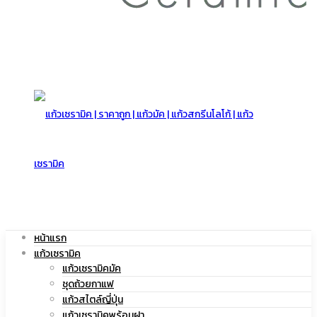
สกรีน
โลโก้
|
หน้าแรก
แก้วเซรามิค
แก้ว
แก้วเซรามิคมัค
ชุดถ้วยกาแฟ
แก้วสไตล์ญี่ปุ่น
แก้วเซรามิคพร้อมฝา