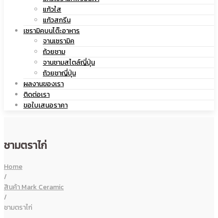
แก้วใส
เซรามิค
แก้วสกรีน
เซรามิคบนโต๊ะอาหาร
จานเซรามิค
ถ้วยชาม
จานชามสไตล์ญี่ปุ่น
ถ้วยชาญี่ปุ่น
ผลงานของเรา
ติดต่อเรา
ขอใบเสนอราคา
ชามตราไก่
Home
/
สินค้า Mark Ceramic
/
ชามตราไก่