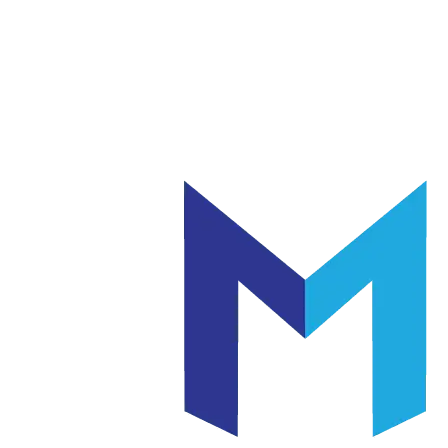
แก้ว
เซรามิค
|