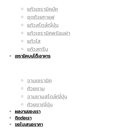
แก้วเซรามิคมัค
มัค
ชุดถ้วยกาแฟ
|
แก้วสไตล์ญี่ปุ่น
แก้วเซรามิคพร้อมฝา
แก้วใส
|
แก้วสกรีน
ราคา
เซรามิคบนโต๊ะอาหาร
จานเซรามิค
แก้ว
ถูก
ถ้วยชาม
จานชามสไตล์ญี่ปุ่น
ถ้วยชาญี่ปุ่น
ผลงานของเรา
สกรีน
ติดต่อเรา
|
ขอใบเสนอราคา