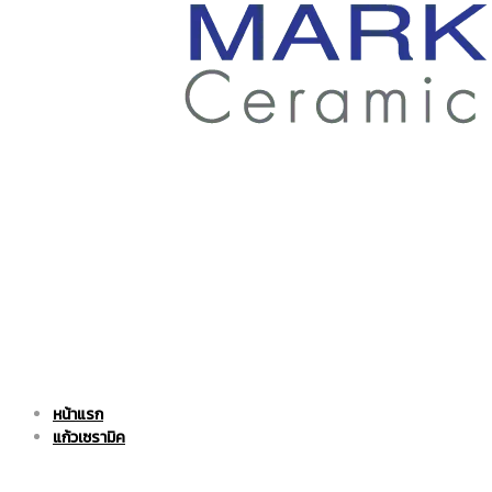
ราคา
ถูก
|
แก้ว
หน้าแรก
แก้ว
เซรามิค
แก้วเซรามิค