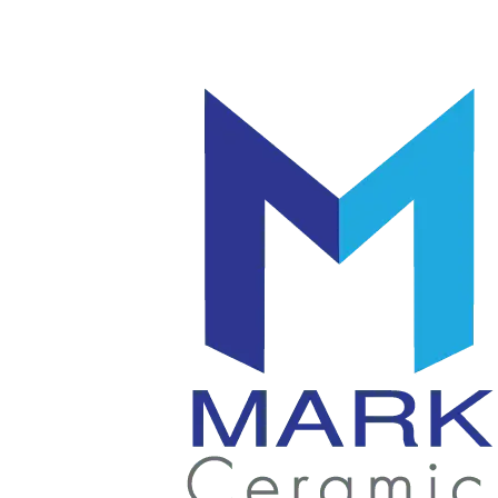
โลโก้
แก้ว
|
มัค
แก้ว
|
เซรามิค
แก้ว