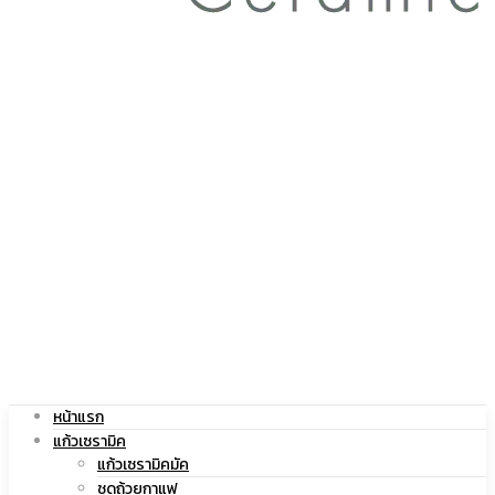
สกรีน
โลโก้
|
แก้ว
หน้าแรก
แก้วเซรามิค
แก้วเซรามิคมัค
ชุดถ้วยกาแฟ