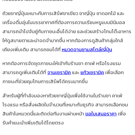
ถ้วยชาญี่ปุ่นเหมาะกับการเสิร์ฟชาเขียว ชาญี่ปุ่น ชาดอกไม้ และ
เครื่องดื่มอุ่นในบรรยากาศที่ต้องการความเรียบหรูแบบมินิมอล
สามารถนำไปจับคู่กับภาชนะอื่นได้ง่าย และช่วยสร้างโทนโต๊ะอาหาร
ให้ดูสบายตาและน่าจดจำมากขึ้น หากต้องการดูสินค้ากลุ่มใกล้
เคียงเพิ่มเติม สามารถชมได้ที่
หมวดจานชามสไตล์ญี่ปุ่น
หากต้องการจัดชุดภาชนะให้เข้ากับร้านชา คาเฟ่ หรือโรงแรม
สามารถดูเพิ่มเติมได้ที่
จานเซรามิค
และ
แก้วเซรามิค
เพื่อเลือก
ภาชนะที่ช่วยคุมโทนการเสิร์ฟได้ครบมากขึ้น
สำหรับผู้ที่กำลังมองหาถ้วยชาญี่ปุ่นเพื่อใช้งานในร้านชา คาเฟ่
โรงแรม หรือสั่งผลิตในจำนวนที่เหมาะกับธุรกิจ สามารถเลือกชม
สินค้าในหมวดนี้และติดต่อทีมงานผ่านหน้า
ขอใบเสนอราคา
เพื่อ
รับคำแนะนำเพิ่มเติมได้โดยตรง