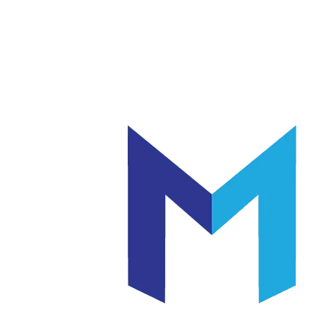
แก้ว
เซรามิค
|