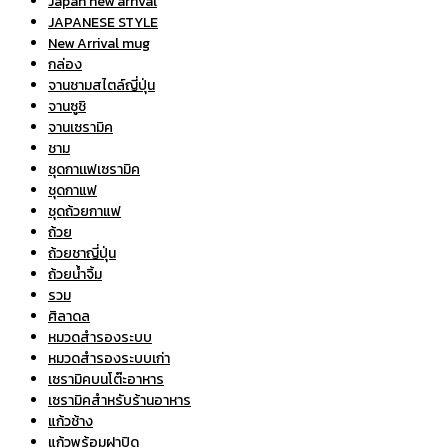
Japan new arrival
JAPANESE STYLE
New Arrival mug
กล่อง
จานชามสไตล์ญี่ปุ่น
จานซูชิ
จานเซรามิค
ชาม
ชุดกาเเฟเซรามิค
ชุดกาแฟ
ชุดถ้วยกาแฟ
ถ้วย
ถ้วยชาญี่ปุ่น
ถ้วยน้ำจิ้ม
รวม
ศิลาดล
หมวดสำรองระบบ
หมวดสำรองระบบเก่า
เซรามิคบนโต๊ะอาหาร
เซรามิคสำหรับร้านอาหาร
แก้วช้าง
แก้วพร้อมฝาปิด