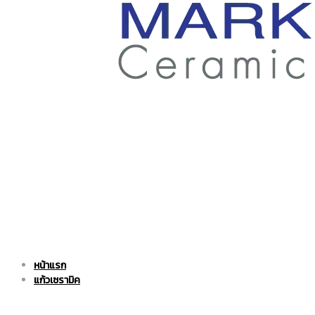
ราคา
ถูก
|
แก้ว
หน้าแรก
แก้ว
เซรามิค
แก้วเซรามิค