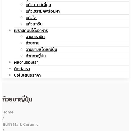
แก้วสไตล์ญี่ปุ่น
เซรามิค
แก้วเซรามิคพร้อมฝา
แก้วใส
แก้วสกรีน
เซรามิคบนโต๊ะอาหาร
จานเซรามิค
ถ้วยชาม
จานชามสไตล์ญี่ปุ่น
ถ้วยชาญี่ปุ่น
ผลงานของเรา
ติดต่อเรา
ขอใบเสนอราคา
ถ้วยชาญี่ปุ่น
Home
/
สินค้า Mark Ceramic
/