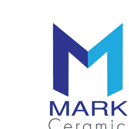
โลโก้
แก้ว
|
มัค
แก้ว
|
เซรามิค
แก้ว