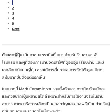
1
2
3
4
5
Next
ถ้วยชาญี่ปุ่น
เป็นภาชนะเซรามิคที่เหมาะสำหรับร้านชา คาเฟ่
โรงแรม และผู้ที่ต้องการงานจัดเสิร์ฟที่ดูอบอุ่น เรียบง่าย และมี
เอกลักษณ์แบบญี่ปุ่น ช่วยให้การดื่มชาและการจัดโต๊ะดูละเมียด
ละไมมากขึ้นตั้งแต่แรกเห็น
ในหมวดนี้ Mark Ceramic รวบรวมทั้งถ้วยชาเซรามิค ถ้วยมัทฉะ
และถ้วยชาญี่ปุ่นหลายสไตล์ เหมาะสำหรับการใช้งานจริงในร้าน
อาหาร คาเฟ่ หรือการเลือกเป็นของขวัญและของพรีเมียมสำหรับผู้
ที่ชื่นชอบงานเซรามิคดีไซน์เฉพาะตัว