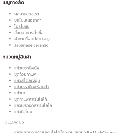
เมนูทางลัด
ผลงานของเรา
ขอใบเสนอราคา
โปรโมชั่น
ขั้นตอนการสั่งซื้อ
คำถามที่พบบ่อย FAQ
Japanese ceramic
หมวดหมู่สินค้า
แก้วเซรามิคมัค
ชุดถ้วยกาแฟ
แก้วสไตล์ญี่ปุ่น
แก้วเซรามิคพร้อมฝา
แก้วใส
ชุดกาแฟสกรีนโลโก้
แก้วเซรามิคสกรีนโลโก้
แก้วนิวโบน
FOLLOW US
แก้วเซรามิค แก้วสกรีนโลโก้ โรงงานเซรามิค By MarkCeramic