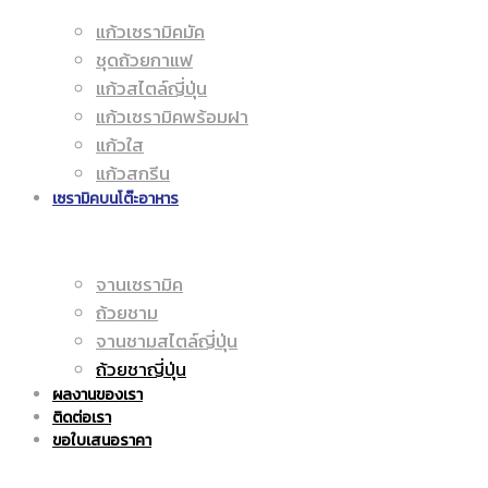
แก้วเซรามิคมัค
มัค
ชุดถ้วยกาแฟ
|
แก้วสไตล์ญี่ปุ่น
แก้วเซรามิคพร้อมฝา
แก้วใส
|
แก้วสกรีน
ราคา
เซรามิคบนโต๊ะอาหาร
จานเซรามิค
แก้ว
ถูก
ถ้วยชาม
จานชามสไตล์ญี่ปุ่น
ถ้วยชาญี่ปุ่น
ผลงานของเรา
สกรีน
ติดต่อเรา
|
ขอใบเสนอราคา