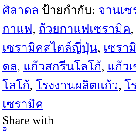
ศิลาดล
ป้ายกำกับ:
จานเซ
กาแฟ
,
ถ้วยกาแฟเซรามิค
เซรามิคสไตล์ญี่ปุ่น
,
เซราม
ดล
,
แก้วสกรีนโลโก้
,
แก้วเ
โลโก้
,
โรงงานผลิตแก้ว
,
โ
เซรามิค
Share with