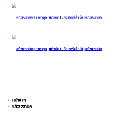
แก้ว
เซรามิค
แก้ว
หน้าแรก
|
เซรามิค
แก้วเซรามิค