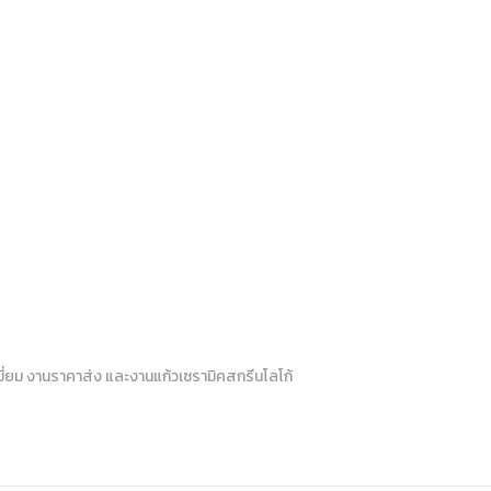
่ยม งานราคาส่ง และงานแก้วเซรามิคสกรีนโลโก้