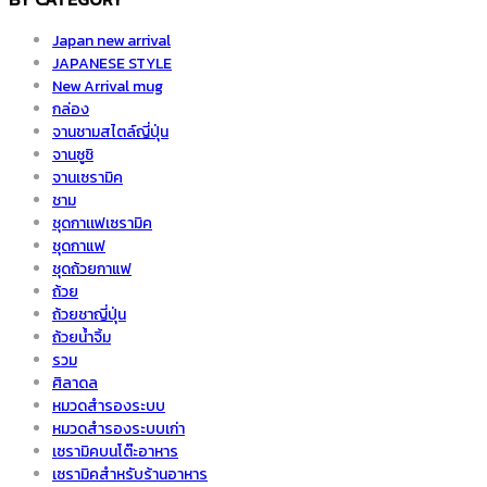
Japan new arrival
JAPANESE STYLE
New Arrival mug
กล่อง
จานชามสไตล์ญี่ปุ่น
จานซูชิ
จานเซรามิค
ชาม
ชุดกาเเฟเซรามิค
ชุดกาแฟ
ชุดถ้วยกาแฟ
ถ้วย
ถ้วยชาญี่ปุ่น
ถ้วยน้ำจิ้ม
รวม
ศิลาดล
หมวดสำรองระบบ
หมวดสำรองระบบเก่า
เซรามิคบนโต๊ะอาหาร
เซรามิคสำหรับร้านอาหาร