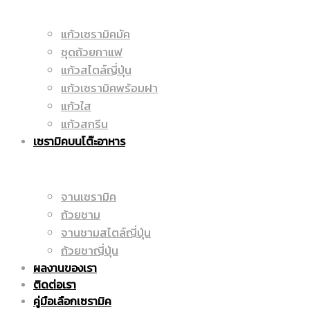
แก้วเซรามิคมัค
ราคา
ชุดถ้วยกาแฟ
|
แก้วสไตล์ญี่ปุ่น
แก้วเซรามิคพร้อมฝา
แก้วใส
ถูก
แก้วสกรีน
ราคา
เซรามิคบนโต๊ะอาหาร
|
จานเซรามิค
ถูก
ถ้วยชาม
จานชามสไตล์ญี่ปุ่น
ถ้วยชาญี่ปุ่น
ผลงานของเรา
แก้ว
|
ติดต่อเรา
คู่มือเลือกเซรามิค