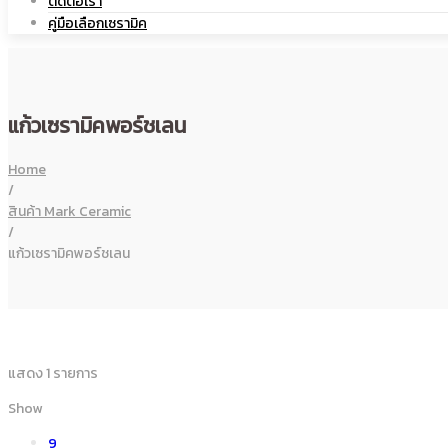
ติดต่อเรา
คู่มือเลือกเซรามิค
โลโก้
สกรีน
แก้วเซรามิคพอร์ชเลน
|
โลโก้
Home
/
สินค้า Mark Ceramic
/
แก้วเซรามิคพอร์ชเลน
แก้ว
|
แสดง 1 รายการ
เซรามิค
แก้ว
Show
9