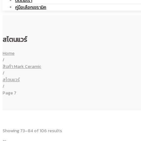
ติดต่อเรา
คู่มือเลือกเซรามิค
โลโก้
สกรีน
สโตนแวร์
|
โลโก้
Home
/
สินค้า Mark Ceramic
/
สโตนแวร์
แก้ว
/
|
Page 7
เซรามิค
แก้ว
Showing 73–84 of 106 results