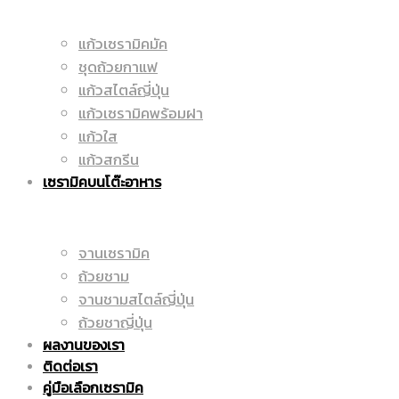
แก้วเซรามิคมัค
ราคา
ชุดถ้วยกาแฟ
|
แก้วสไตล์ญี่ปุ่น
แก้วเซรามิคพร้อมฝา
แก้วใส
ถูก
แก้วสกรีน
ราคา
เซรามิคบนโต๊ะอาหาร
|
จานเซรามิค
ถูก
ถ้วยชาม
จานชามสไตล์ญี่ปุ่น
ถ้วยชาญี่ปุ่น
ผลงานของเรา
แก้ว
|
ติดต่อเรา
คู่มือเลือกเซรามิค