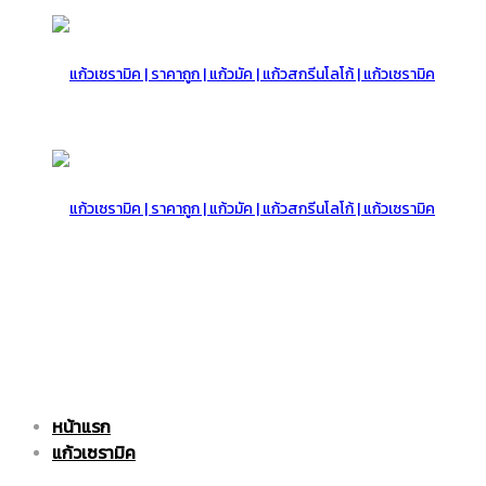
แก้ว
เซรามิค
แก้ว
หน้าแรก
|
เซรามิค
แก้วเซรามิค