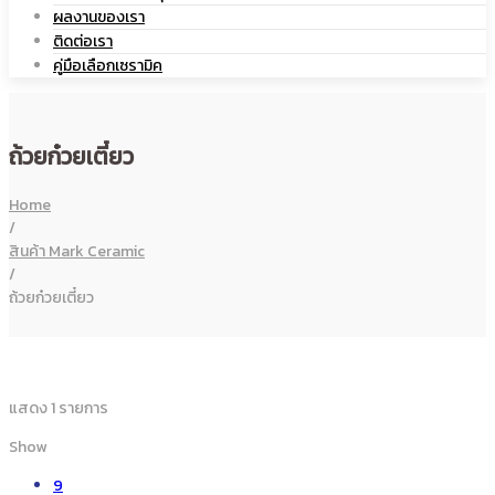
ผลงานของเรา
เซรามิค
ติดต่อเรา
|
คู่มือเลือกเซรามิค
ถ้วยก๋วยเตี๋ยว
แก้ว
Home
/
สินค้า Mark Ceramic
/
ถ้วยก๋วยเตี๋ยว
เซรามิค
แสดง 1 รายการ
Show
9