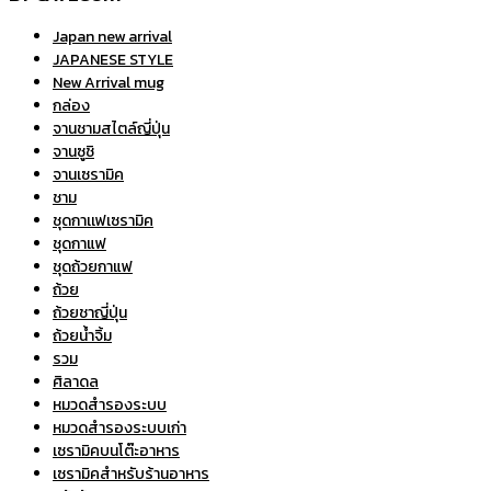
Japan new arrival
JAPANESE STYLE
New Arrival mug
กล่อง
จานชามสไตล์ญี่ปุ่น
จานซูชิ
จานเซรามิค
ชาม
ชุดกาเเฟเซรามิค
ชุดกาแฟ
ชุดถ้วยกาแฟ
ถ้วย
ถ้วยชาญี่ปุ่น
ถ้วยน้ำจิ้ม
รวม
ศิลาดล
หมวดสำรองระบบ
หมวดสำรองระบบเก่า
เซรามิคบนโต๊ะอาหาร
เซรามิคสำหรับร้านอาหาร