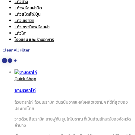
แก้วช้าง
แก้วพร้อมฝาปิด
แก้วสไตล์ญี่ปุ่น
แก้วเซรามิค
แก้วเซรามิคพร้อมฝา
แก้วใส
โรงแรม และ ร้านอาหาร
Clear All Filter
Quick Shop
ชามตราไก่
ถ้วยตราไก่ ถ้วยเซรามิค ต้นฉบับจากแหล่งผลิตเซรามิค ที่ดีที่สุดของ
ประเทศไทย
วาดด้วยสีเซรามิค ลายพู่กัน รูปไก่โบราณ ที่เป็นสัญลักษณ์ของจังหวัด
ลำปาง