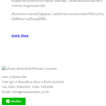
เป็นผลงานวาดของช่างวาดถ้วย ในท้องถิ่น ให้โอกาสคนจนได้มีรายได้
จากการวาดรูปบนเซรามิค
เป็นการกระจายรายได้สู่ชุมชม รายได้จากการขายเซรามิคทำให้ชาวบ้าน
ได้มีชีวิตความเป็นอยู่ที่ดีขึ้น
Quick Shop
หจก. มาร์คเซรามิค
798 หมู่ 1 ต.ต้นธงชัย อ.เมือง จ.ลำปาง 52000
Tel: 080-9982353 , 096-7953916
Email : info@markceramic.co.th