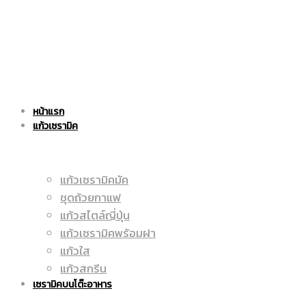
|
แก้ว
หน้าแรก
ราคา
เซรามิค
แก้วเซรามิค
แก้วเซรามิคมัค
ถูก
ชุดถ้วยกาแฟ
|
แก้วสไตล์ญี่ปุ่น
แก้วเซรามิคพร้อมฝา
แก้วใส
|
แก้วสกรีน
ราคา
เซรามิคบนโต๊ะอาหาร