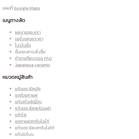
แผนที่
Google Maps
เมนูทางลัด
ผลงานของเรา
ขอใบเสนอราคา
โปรโมชั่น
ขั้นตอนการสั่งซื้อ
คำถามที่พบบ่อย FAQ
Japanese ceramic
หมวดหมู่สินค้า
แก้วเซรามิคมัค
ชุดถ้วยกาแฟ
แก้วสไตล์ญี่ปุ่น
แก้วเซรามิคพร้อมฝา
แก้วใส
ชุดกาแฟสกรีนโลโก้
แก้วเซรามิคสกรีนโลโก้
แก้วนิวโบน