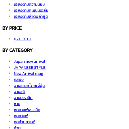
เรียงตามความนิยม
เรียงตามคะแนนเฉลี่ย
เรียงตามลำดับล่าสุด
BY PRICE
฿
70.00
+
BY CATEGORY
Japan new arrival
JAPANESE STYLE
New Arrival mug
กล่อง
จานชามสไตล์ญี่ปุ่น
จานซูชิ
จานเซรามิค
ชาม
ชุดกาเเฟเซรามิค
ชุดกาแฟ
ชุดถ้วยกาแฟ
ถ้วย