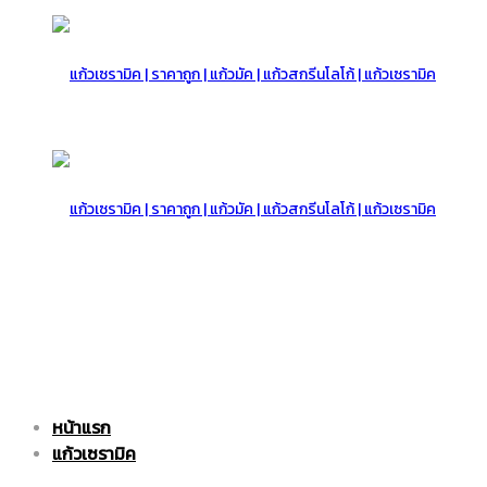
แก้ว
เซรามิค
แก้ว
หน้าแรก
|
เซรามิค
แก้วเซรามิค