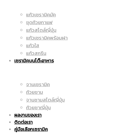
แก้วเซรามิคมัค
ราคา
ชุดถ้วยกาแฟ
|
แก้วสไตล์ญี่ปุ่น
แก้วเซรามิคพร้อมฝา
แก้วใส
ถูก
แก้วสกรีน
ราคา
เซรามิคบนโต๊ะอาหาร
|
จานเซรามิค
ถูก
ถ้วยชาม
จานชามสไตล์ญี่ปุ่น
ถ้วยชาญี่ปุ่น
ผลงานของเรา
แก้ว
|
ติดต่อเรา
คู่มือเลือกเซรามิค