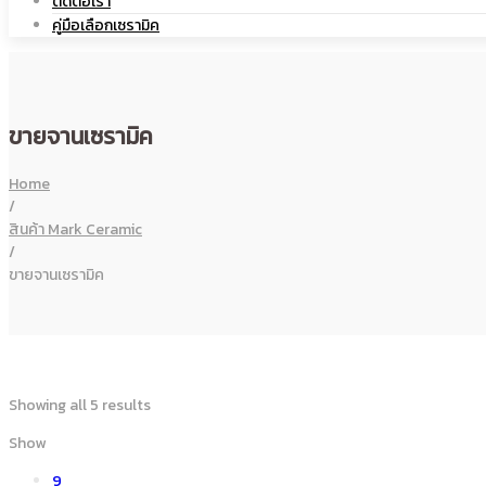
ติดต่อเรา
คู่มือเลือกเซรามิค
โลโก้
สกรีน
ขายจานเซรามิค
|
โลโก้
Home
/
สินค้า Mark Ceramic
/
ขายจานเซรามิค
แก้ว
|
Showing all 5 results
เซรามิค
แก้ว
Show
9