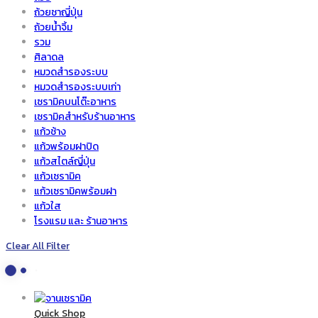
ถ้วยชาญี่ปุ่น
ถ้วยน้ำจิ้ม
รวม
ศิลาดล
หมวดสำรองระบบ
หมวดสำรองระบบเก่า
เซรามิคบนโต๊ะอาหาร
เซรามิคสำหรับร้านอาหาร
แก้วช้าง
แก้วพร้อมฝาปิด
แก้วสไตล์ญี่ปุ่น
แก้วเซรามิค
แก้วเซรามิคพร้อมฝา
แก้วใส
โรงแรม และ ร้านอาหาร
Clear All Filter
Quick Shop