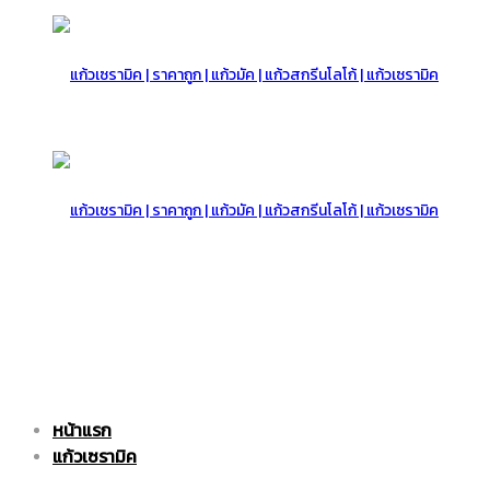
แก้ว
เซรามิค
แก้ว
หน้าแรก
|
เซรามิค
แก้วเซรามิค