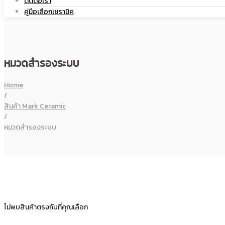
ติดต่อเรา
คู่มือเลือกเซรามิค
โลโก้
สกรีน
หมวดสำรองระบบ
|
โลโก้
Home
/
สินค้า Mark Ceramic
/
หมวดสำรองระบบ
แก้ว
|
เซรามิค
แก้ว
ไม่พบสินค้าตรงกับที่คุณเลือก