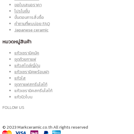
ขอใบเสนอราคา
โปรโมชั่น
ขั้นตอนการสั่งซื้อ
คำถามที่พบบ่อย FAQ
Japanese ceramic
หมวดหมู่สินค้า
แก้วเซรามิคมัค
ชุดถ้วยกาแฟ
แก้วสไตล์ญี่ปุ่น
แก้วเซรามิคพร้อมฝา
แก้วใส
ชุดกาแฟสกรีนโลโก้
แก้วเซรามิคสกรีนโลโก้
แก้วนิวโบน
FOLLOW US
© 2023 Markceramic.co.th All rights reserved