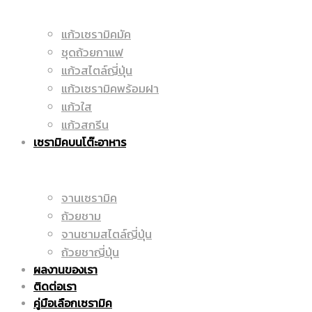
แก้วเซรามิคมัค
ราคา
ชุดถ้วยกาแฟ
|
แก้วสไตล์ญี่ปุ่น
แก้วเซรามิคพร้อมฝา
แก้วใส
ถูก
แก้วสกรีน
ราคา
เซรามิคบนโต๊ะอาหาร
|
จานเซรามิค
ถูก
ถ้วยชาม
จานชามสไตล์ญี่ปุ่น
ถ้วยชาญี่ปุ่น
ผลงานของเรา
แก้ว
|
ติดต่อเรา
คู่มือเลือกเซรามิค